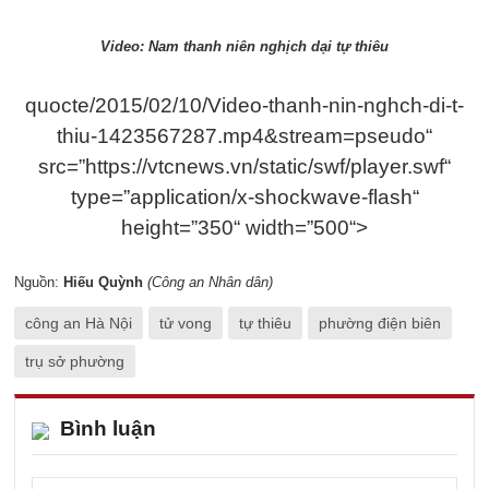
Video: Nam thanh niên nghịch dại tự thiêu
quocte/2015/02/10/Video-thanh-nin-nghch-di-t-
thiu-1423567287.mp4&stream=pseudo“
src=”https://vtcnews.vn/static/swf/player.swf“
type=”application/x-shockwave-flash“
height=”350“ width=”500“>
Nguồn:
Hiếu Quỳnh
(Công an Nhân dân)
công an Hà Nội
tử vong
tự thiêu
phường điện biên
trụ sở phường
Bình luận