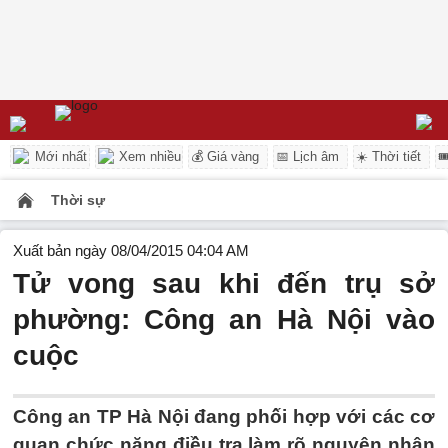
Mới nhất
Xem nhiều
💰 Giá vàng
📅 Lịch âm
☀️ Thời tiết

Thời sự
Xuất bản ngày 08/04/2015 04:04 AM
Tử vong sau khi đến trụ sở
phường: Công an Hà Nội vào
cuộc
Công an TP Hà Nội đang phối hợp với các cơ
quan chức năng điều tra làm rõ nguyên nhân