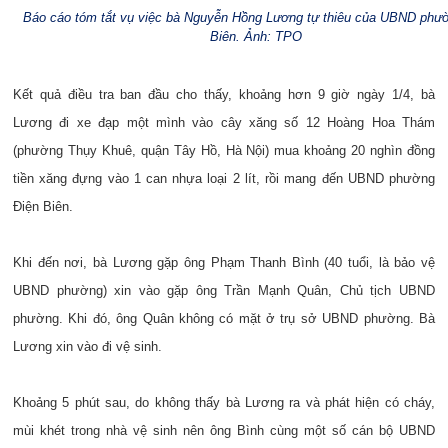
Báo cáo tóm tắt vụ việc bà Nguyễn Hồng Lương tự thiêu của UBND phư
Biên. Ảnh: TPO
Kết quả điều tra ban đầu cho thấy, khoảng hơn 9 giờ ngày 1/4, bà
Lương đi xe đạp một mình vào cây xăng số 12 Hoàng Hoa Thám
(phường Thụy Khuê, quận Tây Hồ, Hà Nội) mua khoảng 20 nghìn đồng
tiền xăng đựng vào 1 can nhựa loại 2 lít, rồi mang đến UBND phường
Điện Biên.
Khi đến nơi, bà Lương gặp ông Phạm Thanh Bình (40 tuổi, là bảo vệ
UBND phường) xin vào gặp ông Trần Mạnh Quân, Chủ tịch UBND
phường. Khi đó, ông Quân không có mặt ở trụ sở UBND phường. Bà
Lương xin vào đi vệ sinh.
Khoảng 5 phút sau, do không thấy bà Lương ra và phát hiện có cháy,
mùi khét trong nhà vệ sinh nên ông Bình cùng một số cán bộ UBND