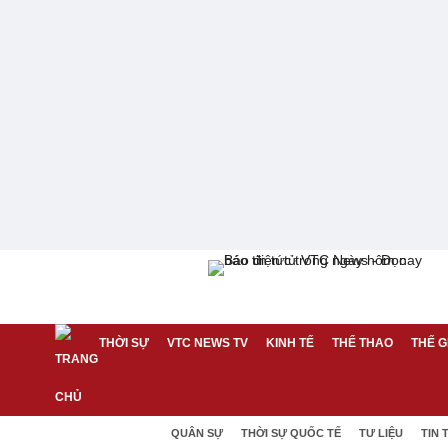
THỜI SỰ
VTC NEWS TV
KINH TẾ
THỂ THAO
THẾ G
QUÂN SỰ
THỜI SỰ QUỐC TẾ
TƯ LIỆU
TIN 