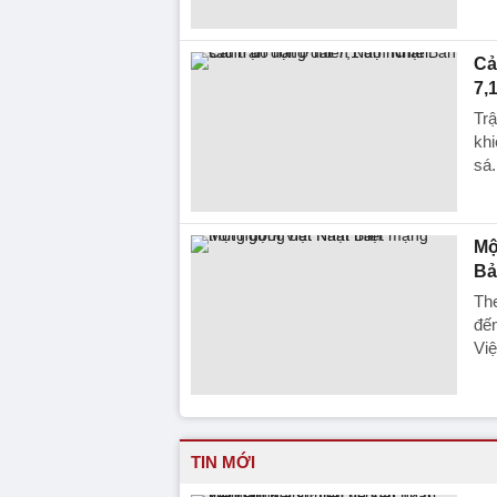
Cả
7,
Trậ
khi
sá.
Mộ
Bả
The
đến
Việ
TIN MỚI