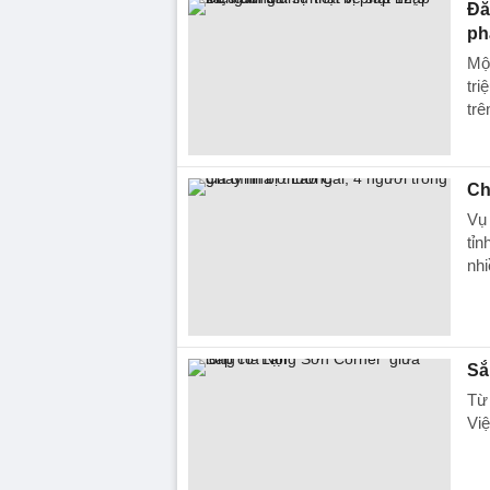
Đă
ph
Một
tri
trê
Ch
Vụ 
tỉn
nhi
Sắ
Từ 
Việ