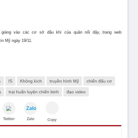
giáng vào các cơ sở dầu khí của quân nổi dậy, trang web
in Mỹ ngày 19/11.
a
IS
Không kích
truyền hình Mỹ
chiến đấu cơ
a
trại huấn luyện chiến binh
đạo video
Zalo
Twitter
Zalo
Copy