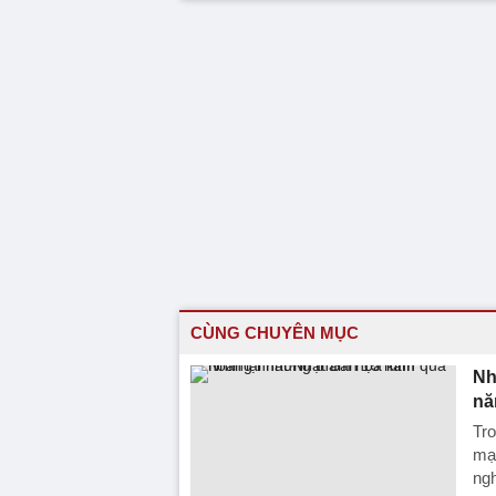
CÙNG CHUYÊN MỤC
Nh
nă
Tro
mạn
ngh