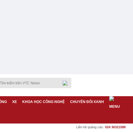
ỐNG
XE
KHOA HỌC CÔNG NGHỆ
CHUYỂN ĐỔI XANH
Liên hệ quảng cáo:
024 36321588