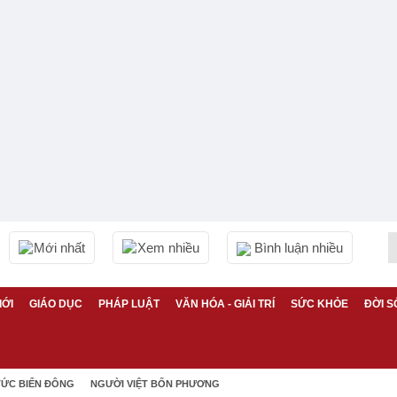
Mới nhất
Xem nhiều
Bình luận nhiều
IỚI
GIÁO DỤC
PHÁP LUẬT
VĂN HÓA - GIẢI TRÍ
SỨC KHỎE
ĐỜI S
TỨC BIỂN ĐÔNG
NGƯỜI VIỆT BỐN PHƯƠNG