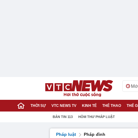
Mới
THỜI SỰ
VTC NEWS TV
KINH TẾ
THỂ THAO
THẾ G
BẢN TIN 113
HÒM THƯ PHÁP LUẬT
Pháp luật
Pháp đình