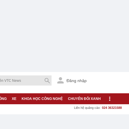
Đăng nhập
ỐNG
XE
KHOA HỌC CÔNG NGHỆ
CHUYỂN ĐỔI XANH
Liên hệ quảng cáo:
024 36321588