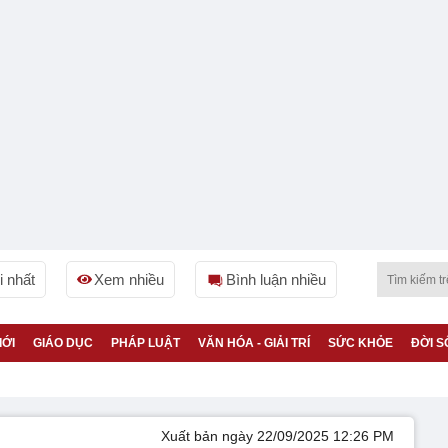
 nhất
Xem nhiều
Bình luận nhiều
IỚI
GIÁO DỤC
PHÁP LUẬT
VĂN HÓA - GIẢI TRÍ
SỨC KHỎE
ĐỜI S
Xuất bản ngày 22/09/2025 12:26 PM