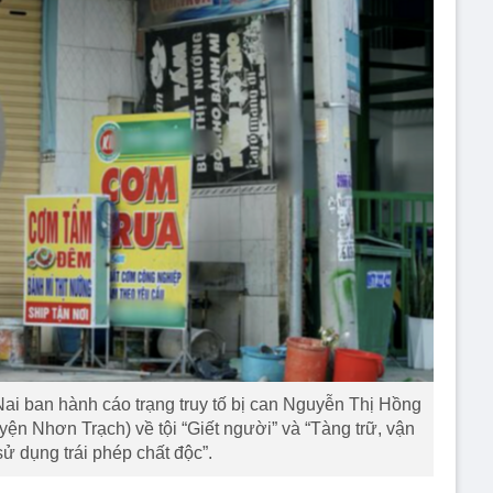
ai ban hành cáo trạng truy tố bị can Nguyễn Thị Hồng
yện Nhơn Trạch) về tội “Giết người” và “Tàng trữ, vận
ử dụng trái phép chất độc”.