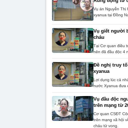
Rúng động từ 
Vụ án Nguyễn Thị H
xyanua tại Đồng Na
Vụ giết người 
cháu
Tại Cơ quan điều t
nên đã đầu độc 4 
Đề nghị truy t
xyanua
Lợi dụng lúc cả n
nước Xyanua đưa c
Vụ đầu độc ngư
trên mạng từ 2
Cơ quan CSĐT Công
trên mạng xã hội v
cháu tử vong.