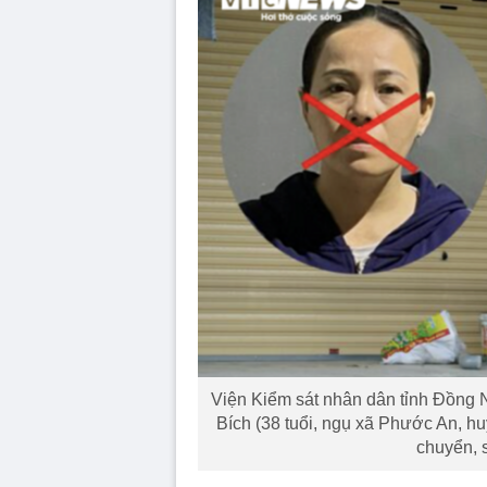
Viện Kiểm sát nhân dân tỉnh Đồng N
Bích (38 tuổi, ngụ xã Phước An, hu
chuyển, s