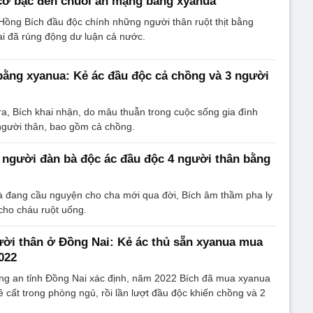
cờ bạc đến chuỗi án mạng bằng xyanua
ồng Bích đầu độc chính những người thân ruột thịt bằng
i đã rúng động dư luận cả nước.
bằng xyanua: Kẻ ác đầu độc cả chồng và 3 người
ra, Bích khai nhận, do mâu thuẫn trong cuộc sống gia đình
người thân, bao gồm cả chồng.
ố người đàn bà độc ác đầu độc 4 người thân bằng
hà đang cầu nguyện cho cha mới qua đời, Bích âm thầm pha ly
ho cháu ruột uống.
ời thân ở Đồng Nai: Kẻ ác thủ sẵn xyanua mua
022
 an tỉnh Đồng Nai xác định, năm 2022 Bích đã mua xyanua
ề cất trong phòng ngủ, rồi lần lượt đầu độc khiến chồng và 2