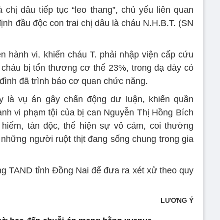
chị dâu tiếp tục “leo thang”, chủ yếu liên quan
 định đầu độc con trai chị dâu là cháu N.H.B.T. (SN
ện hành vi, khiến cháu T. phải nhập viện cấp cứu
 cháu bị tổn thương cơ thể 23%, trong dạ dày có
 đình đã trình báo cơ quan chức năng.
y là vụ án gây chấn động dư luận, khiến quần
h vi phạm tội của bị can Nguyễn Thị Hồng Bích
 hiểm, tàn độc, thể hiện sự vô cảm, coi thường
h những người ruột thịt đang sống chung trong gia
g TAND tỉnh Đồng Nai để đưa ra xét xử theo quy
LƯƠNG Ý