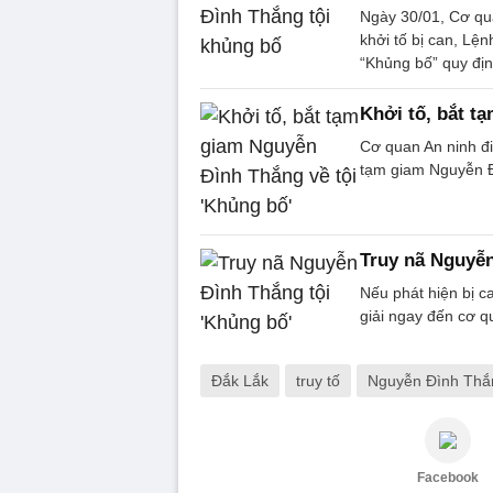
Ngày 30/01, Cơ qua
khởi tố bị can, Lệ
“Khủng bố” quy địn
Khởi tố, bắt t
Cơ quan An ninh điề
tạm giam Nguyễn Đì
Truy nã Nguyễn
Nếu phát hiện bị 
giải ngay đến cơ q
Đắk Lắk
truy tố
Nguyễn Đình Thắ
Facebook