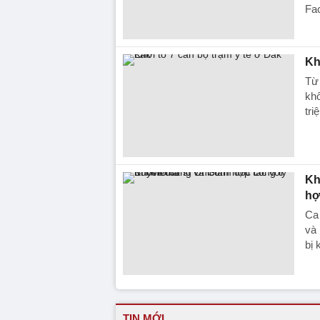
Fa
Kh
Từ 
khố
tri
Kh
hợ
Ca
và
bị 
TIN MỚI