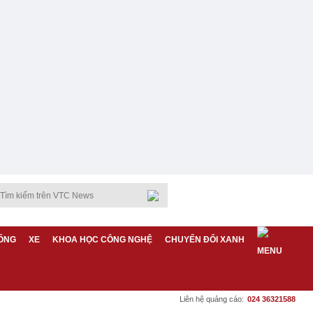
ỐNG
XE
KHOA HỌC CÔNG NGHỆ
CHUYỂN ĐỔI XANH
Liên hệ quảng cáo:
024 36321588