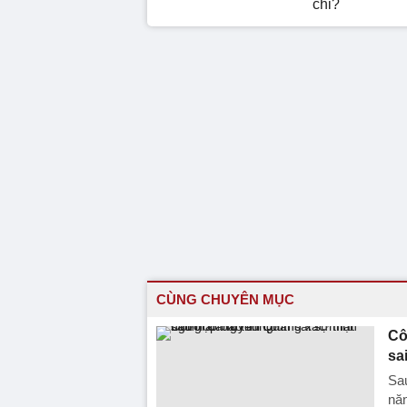
chỉ?
CÙNG CHUYÊN MỤC
Cô
sa
Sau
năn