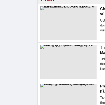
Ch
vù
UBN
đồn
vùn
Th
Ma
Th
thú
lượ
Ph
hầ
Từ
tìm