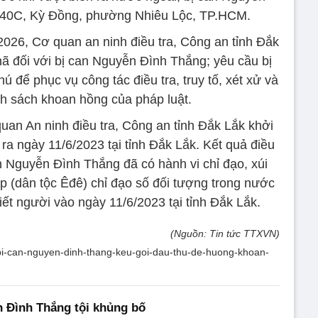
 14/40C, Kỳ Đồng, phường Nhiêu Lộc, TP.HCM.
2/2026, Cơ quan an ninh điều tra, Công an tỉnh Đắk
 nã đối với bị can Nguyễn Đình Thắng; yêu cầu bị
 để phục vụ công tác điều tra, truy tố, xét xử và
 sách khoan hồng của pháp luật.
quan An ninh điều tra, Công an tỉnh Đắk Lắk khởi
ra ngày 11/6/2023 tại tỉnh Đắk Lắk. Kết quả điều
h Nguyễn Đình Thắng đã có hành vi chỉ đạo, xúi
p (dân tộc Êđê) chỉ đạo số đối tượng trong nước
iết người vào ngày 11/6/2023 tại tỉnh Đắk Lắk.
(Nguồn: Tin tức TTXVN)
o-bi-can-nguyen-dinh-thang-keu-goi-dau-thu-de-huong-khoan-
 Đình Thắng tội khủng bố