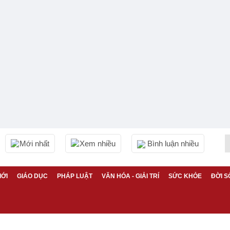
Mới nhất
Xem nhiều
Bình luận nhiều
IỚI
GIÁO DỤC
PHÁP LUẬT
VĂN HÓA - GIẢI TRÍ
SỨC KHỎE
ĐỜI S