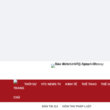
THỜI SỰ
VTC NEWS TV
KINH TẾ
THỂ THAO
THẾ G
BẢN TIN 113
HÒM THƯ PHÁP LUẬT