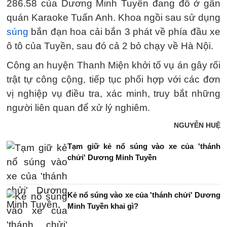
286.58 của Dương Minh Tuyền đang đỗ ở gần
quán Karaoke Tuấn Anh. Khoa ngồi sau sử dụng
súng
bắn đạn hoa cải bắn 3 phát về phía đầu xe
ô tô của Tuyền, sau đó cả 2 bỏ chạy về Hà Nội.
Công an huyện Thanh Miện khởi tố vụ án gây rối
trật tự công cộng, tiếp tục phối hợp với các đơn
vị nghiệp vụ điều tra, xác minh, truy bắt những
người liên quan để xử lý nghiêm.
NGUYỄN HUỆ
Tạm giữ kẻ nổ súng vào xe của 'thánh
chửi' Dương Minh Tuyền
Kẻ nổ súng vào xe của 'thánh chửi' Dương
Minh Tuyền khai gì?