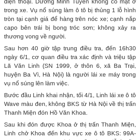
điện thoại. Dương Minh Tuyền không có mặt ở
trong xe. Vụ nổ súng làm ô tô bị thủng 1 lỗ hình
tròn tại cạnh giá để hàng trên nóc xe; cạnh nắp
capo bên trái bị bong tróc sơn; không xảy ra
thương vong về người.
Sau hơn 40 giờ tập trung điều tra, đến 16h30
ngày 6/1, cơ quan điều tra xác định và triệu tập
Lã Văn Linh (SN 1999, ở thôn 6, xã Ba Trại,
huyện Ba Vì, Hà Nội) là người lái xe máy trong
vụ nổ súng lên làm việc.
Bước đầu Linh khai nhận, tối 4/1, Linh lái xe ô tô
Wave màu đen, không BKS từ Hà Nội về thị trấn
Thanh Miện đón Hồ Văn Khoa.
Sau khi đón được Khoa ở thị trấn Thanh Miện,
Linh chở Khoa đến khu vực xe ô tô BKS: 99A-