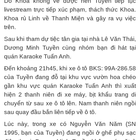
Do Khoa không về được nên Tuyền tiếp tục
livestream trực tiếp xúc phạm, thách thức Khoa.
Khoa rủ Linh về Thanh Miện và gây ra vụ việc
trên.
Sau khi tham dự tiệc tân gia tại nhà Lê Văn Thái,
Dương Minh Tuyền cùng nhóm bạn đi hát tại
quán Karaoke Tuấn Anh.
Đến khoảng 21h45, khi xe ô tô BKS: 99A-286.58
của Tuyền đang đỗ tại khu vực vườn hoa chéo
gần khu vực quán Karaoke Tuấn Anh thì xuất
hiện 2 thanh niên đi xe máy, bịt khẩu trang di
chuyển từ sau xe ô tô lên. Nam thanh niên ngồi
sau quay đầu bắn liên tiếp về ô tô.
Lúc này, trong xe có Nguyễn Văn Năm (SN
1995, bạn của Tuyền) đang ngồi ở ghế phụ sạc