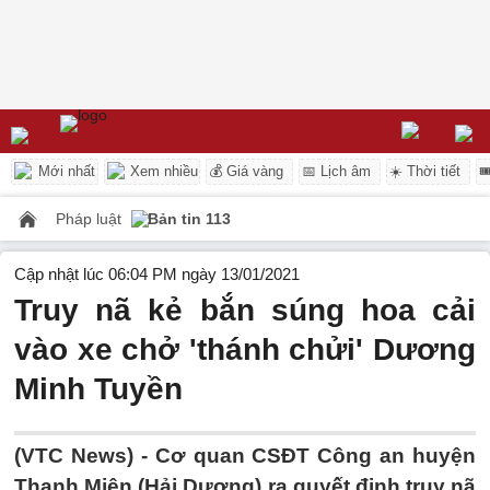
Mới nhất
Xem nhiều
💰 Giá vàng
📅 Lịch âm
☀️ Thời tiết

Pháp luật
Bản tin 113
Cập nhật lúc 06:04 PM ngày 13/01/2021
Truy nã kẻ bắn súng hoa cải
vào xe chở 'thánh chửi' Dương
Minh Tuyền
(VTC News) -
Cơ quan CSĐT Công an huyện
Thanh Miện (Hải Dương) ra quyết định truy nã