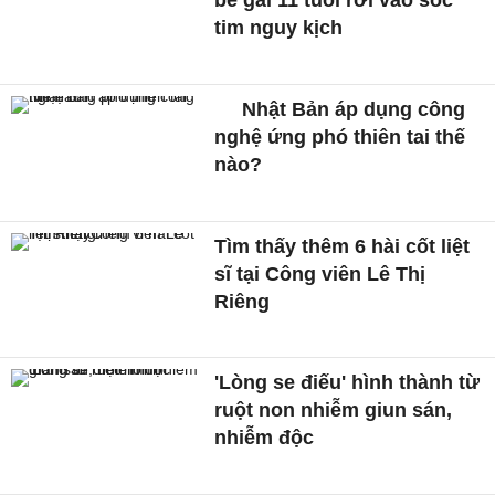
bé gái 11 tuổi rơi vào sốc
tim nguy kịch
Nhật Bản áp dụng công
nghệ ứng phó thiên tai thế
nào?
Tìm thấy thêm 6 hài cốt liệt
sĩ tại Công viên Lê Thị
Riêng
'Lòng se điếu' hình thành từ
ruột non nhiễm giun sán,
nhiễm độc