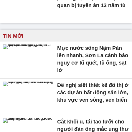
quan bị tuyên án 13 năm tù
TIN MỚI
Mực nước sông Nậm Pàn
lên nhanh, Sơn La cảnh báo
nguy cơ lũ quét, lũ ống, sạt
lở
Đề nghị siết thiết kế đô thị ở
các dự án bất động sản lớn,
khu vực ven sông, ven biển
Cắt khối u, tái tạo lưỡi cho
người đàn ông mắc ung thư