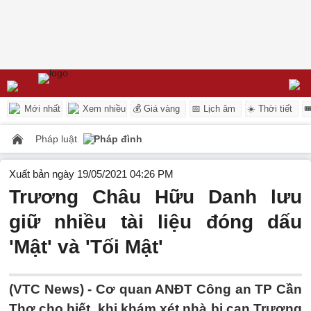
Mới nhất
Xem nhiều
💰 Giá vàng
📅 Lịch âm
☀️ Thời tiết

Pháp luật
Pháp đình
Xuất bản ngày 19/05/2021 04:26 PM
Trương Châu Hữu Danh lưu
giữ nhiều tài liệu đóng dấu
'Mật' và 'Tối Mật'
(VTC News) -
Cơ quan ANĐT Công an TP Cần
Thơ cho biết, khi khám xét nhà bị can Trương