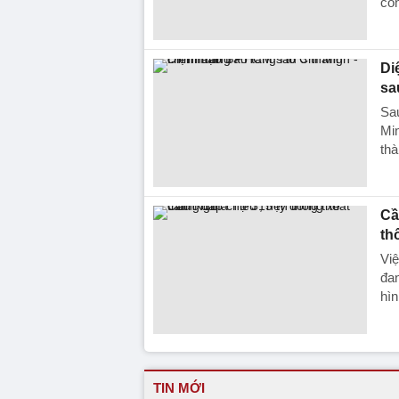
côn
Di
sa
Sau
Min
thà
Cầ
th
Việ
đan
hìn
TIN MỚI