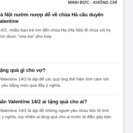
MINH ĐỨC - KHỔNG CHÍ
 Hà Nội nườm nượp đổ về chùa Hà cầu duyên
alentine
14/2, nhiều bạn trẻ tìm đến chùa Hà (Hà Nội) lễ chùa với hy
tìm được "nửa kia" phù hợp.
tặng quà gì cho vợ?
Valentine 14/2 là dịp để các quý ông thể hiện tình cảm với
 yêu bằng món quà đầy ý nghĩa.
ân Valentine 14/2 ai tặng quà cho ai?
Valentine 14/2 là dịp để những người yêu nhau bộc lộ tình
 nghĩa, tuy nhiên ai tặng quà cho ai trước là điều gây băn