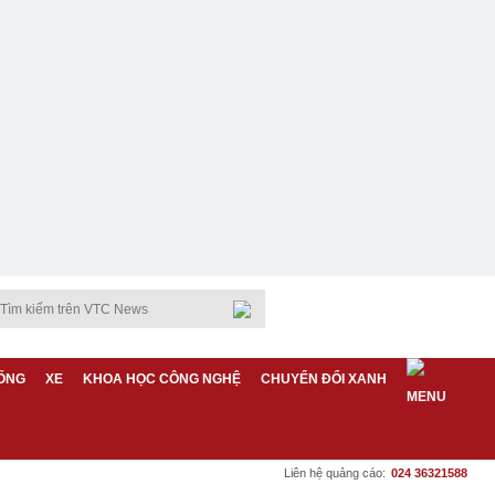
ỐNG
XE
KHOA HỌC CÔNG NGHỆ
CHUYỂN ĐỔI XANH
Liên hệ quảng cáo:
024 36321588