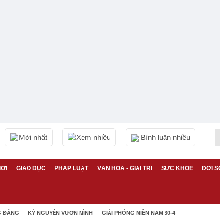
Mới nhất
Xem nhiều
Bình luận nhiều
IỚI
GIÁO DỤC
PHÁP LUẬT
VĂN HÓA - GIẢI TRÍ
SỨC KHỎE
ĐỜI S
G ĐẢNG
KỶ NGUYÊN VƯƠN MÌNH
GIẢI PHÓNG MIỀN NAM 30-4