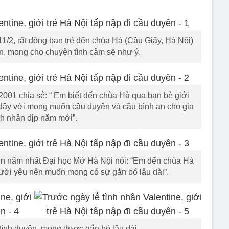
2, rất đông bạn trẻ đến chùa Hà (Cầu Giấy, Hà Nội)
n, mong cho chuyện tình cảm sẽ như ý.
001 chia sẻ: “ Em biết đến chùa Hà qua bạn bè giới
n đây với mong muốn cầu duyên và cầu bình an cho gia
nh nhân dịp năm mới”.
n năm nhất Đại học Mở Hà Nội nói: “Em đến chùa Hà
gười yêu nên muốn mong có sự gắn bó lâu dài”.
tình duyên, mong được gắn bó lâu dài.