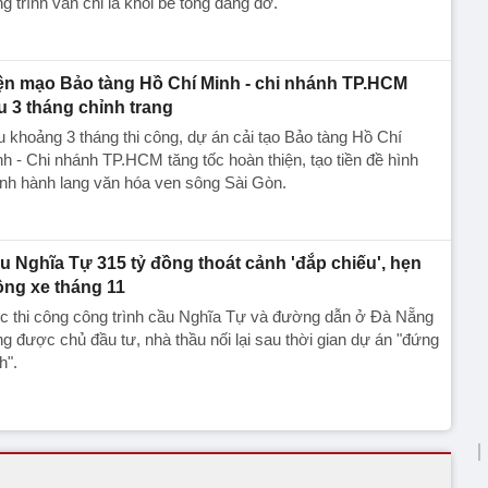
g trình vẫn chỉ là khối bê tông dang dở.
ện mạo Bảo tàng Hồ Chí Minh - chi nhánh TP.HCM
u 3 tháng chỉnh trang
 khoảng 3 tháng thi công, dự án cải tạo Bảo tàng Hồ Chí
h - Chi nhánh TP.HCM tăng tốc hoàn thiện, tạo tiền đề hình
nh hành lang văn hóa ven sông Sài Gòn.
u Nghĩa Tự 315 tỷ đồng thoát cảnh 'đắp chiếu', hẹn
ông xe tháng 11
c thi công công trình cầu Nghĩa Tự và đường dẫn ở Đà Nẵng
g được chủ đầu tư, nhà thầu nối lại sau thời gian dự án "đứng
h".