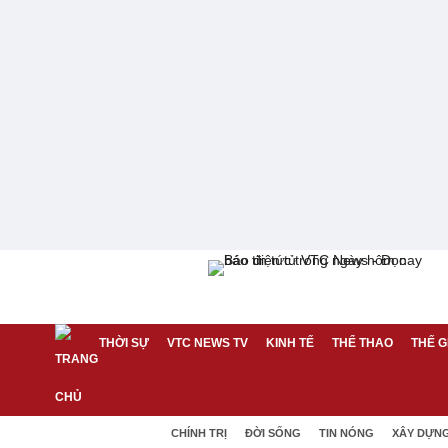
THỜI SỰ
VTC NEWS TV
KINH TẾ
THỂ THAO
THẾ G
CHÍNH TRỊ
ĐỜI SỐNG
TIN NÓNG
XÂY DỰN