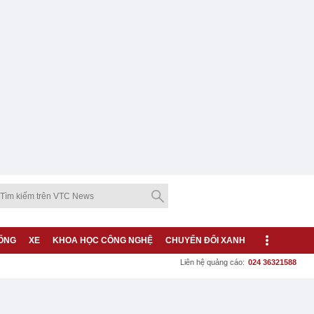
ỐNG
XE
KHOA HỌC CÔNG NGHỆ
CHUYỂN ĐỔI XANH
Liên hệ quảng cáo:
024 36321588