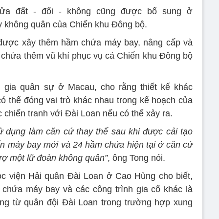
lửa đất - đối - không cũng được bổ sung ở
uy không quân của Chiến khu Đông bộ.
được xây thêm hầm chứa máy bay, nâng cấp và
 chứa thêm vũ khí phục vụ cả Chiến khu Đông bộ
gia quân sự ở Macau, cho rằng thiết kế khác
có thể đóng vai trò khác nhau trong kế hoạch của
chiến tranh với Đài Loan nếu có thể xảy ra.
ử dụng làm căn cứ thay thế sau khi được cải tạo
 ẩn máy bay mới và 24 hầm chứa hiện tại ở căn cứ
trợ một lữ đoàn không quân”
, ông Tong nói.
Học viện Hải quân Đài Loan ở Cao Hùng cho biết,
chứa máy bay và các công trình gia cố khác là
ng từ quân đội Đài Loan trong trường hợp xung