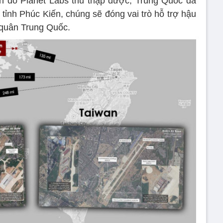
nh do Planet Labs thu thập được, Trung Quốc đã
tỉnh Phúc Kiến, chúng sẽ đóng vai trò hỗ trợ hậu
 quân Trung Quốc.