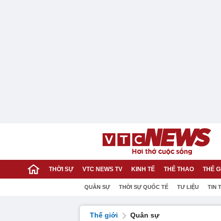
THỜI SỰ
VTC NEWS TV
KINH TẾ
THỂ THAO
THẾ G
QUÂN SỰ
THỜI SỰ QUỐC TẾ
TƯ LIỆU
TIN 
Thế giới
Quân sự