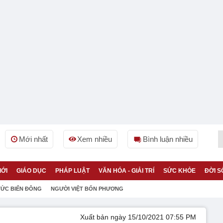
Mới nhất
Xem nhiều
Bình luận nhiều
IỚI
GIÁO DỤC
PHÁP LUẬT
VĂN HÓA - GIẢI TRÍ
SỨC KHỎE
ĐỜI S
TỨC BIỂN ĐÔNG
NGƯỜI VIỆT BỐN PHƯƠNG
Xuất bản ngày 15/10/2021 07:55 PM