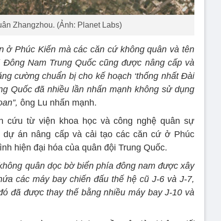
ân Zhangzhou. (Ảnh: Planet Labs)
n ở Phúc Kiến mà các căn cứ không quân và tên
hải Đông Nam Trung Quốc cũng được nâng cấp và
ăng cường chuẩn bị cho kế hoạch ‘thống nhất Đài
rung Quốc đã nhiều lần nhấn mạnh không sử dụng
oan”,
ông Lu nhấn mạnh.
n cứu từ viện khoa học và công nghệ quân sự
 dự án nâng cấp và cải tạo các căn cứ ở Phúc
ình hiện đại hóa của quân đội Trung Quốc.
 không quân dọc bờ biển phía đông nam được xây
a các máy bay chiến đấu thế hệ cũ J-6 và J-7,
ó đã được thay thế bằng nhiều máy bay J-10 và