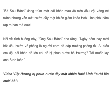
“Bà Sáu Bảnh” đang trùm một cái khăn màu đỏ trên đầu vội vàng né
tránh nhưng vẫn ướt nước đầy mặt khiến giám khảo Hoài Linh phải nằm
rạp ra bàn mà cười.
Nói về tình huống này, “Ông Sáu Bảnh” cho rằng: “Ngày hôm nay mới
bắt đầu bước vô phòng là người chơi đã dập trưởng phòng rồi. Ai biểu
em đội cái khăn đỏ lên chi để bị phun nước hả Hương? Tôi muốn lạy
anh Bình luôn.”
Video Việt Hương bị phun nước đầy mặt khiến Hoài Linh “cười lăn
cười bò”: