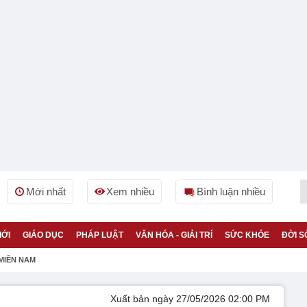
Mới nhất
Xem nhiều
Bình luận nhiều
IỚI
GIÁO DỤC
PHÁP LUẬT
VĂN HÓA - GIẢI TRÍ
SỨC KHỎE
ĐỜI S
MIỀN NAM
Xuất bản ngày 27/05/2026 02:00 PM