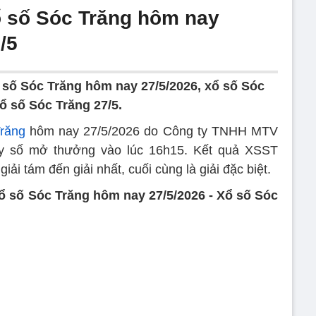
xổ số Sóc Trăng hôm nay
/5
ổ số Sóc Trăng hôm nay 27/5/2026, xổ số Sóc
ổ số Sóc Trăng 27/5.
Trăng
hôm nay 27/5/2026 do Công ty TNHH MTV
ay số mở thưởng vào lúc 16h15. Kết quả XSST
iải tám đến giải nhất, cuối cùng là giải đặc biệt.
xổ số Sóc Trăng hôm nay 27/5/2026 - Xổ số Sóc