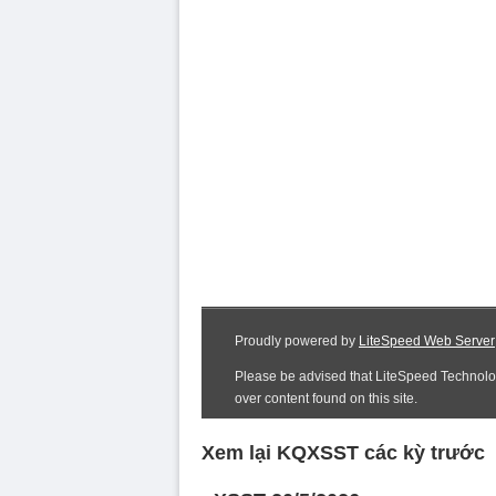
Xem lại KQXSST các kỳ trước