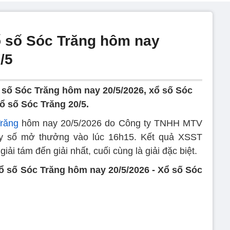
xổ số Sóc Trăng hôm nay
/5
ổ số Sóc Trăng hôm nay 20/5/2026, xổ số Sóc
ổ số Sóc Trăng 20/5.
Trăng
hôm nay 20/5/2026 do Công ty TNHH MTV
ay số mở thưởng vào lúc 16h15. Kết quả XSST
iải tám đến giải nhất, cuối cùng là giải đặc biệt.
xổ số Sóc Trăng hôm nay 20/5/2026 - Xổ số Sóc