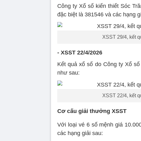
Công ty Xổ số kiến thiết Sóc Tr
đặc biệt là 381546 và các hạng g
XSST 29/4, kết q
- XSST 22/4/2026
Kết quả xổ số do Công ty Xổ số
như sau:
XSST 22/4, kết q
Cơ cấu giải thưởng XSST
Với loại vé 6 số mệnh giá 10.00
các hạng giải sau: