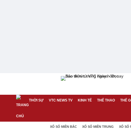
THỜI SỰ
VTC NEWS TV
KINH TẾ
THỂ THAO
THẾ G
XỔ SỐ MIỀN BẮC
XỔ SỐ MIỀN TRUNG
XỔ SỐ 