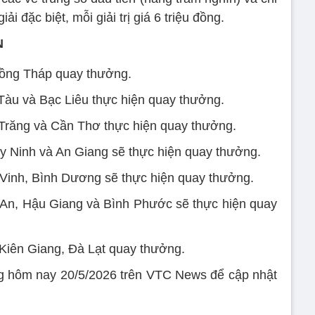
iải đặc biệt, mỗi giải trị giá 6 triệu đồng.
N
Đồng Tháp quay thưởng.
Tàu và Bạc Liêu thực hiện quay thưởng.
 Trăng và Cần Thơ thực hiện quay thưởng.
y Ninh và An Giang sẽ thực hiện quay thưởng.
 Vinh, Bình Dương sẽ thực hiện quay thưởng.
An, Hậu Giang và Bình Phước sẽ thực hiện quay
 Kiên Giang, Đà Lạt quay thưởng.
ng hôm nay 20/5/2026 trên VTC News để cập nhật