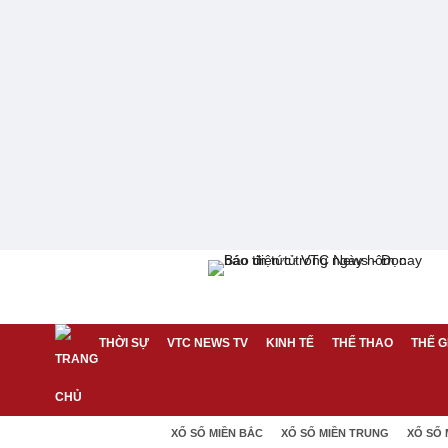
THỜI SỰ
VTC NEWS TV
KINH TẾ
THỂ THAO
THẾ G
XỔ SỐ MIỀN BẮC
XỔ SỐ MIỀN TRUNG
XỔ SỐ 