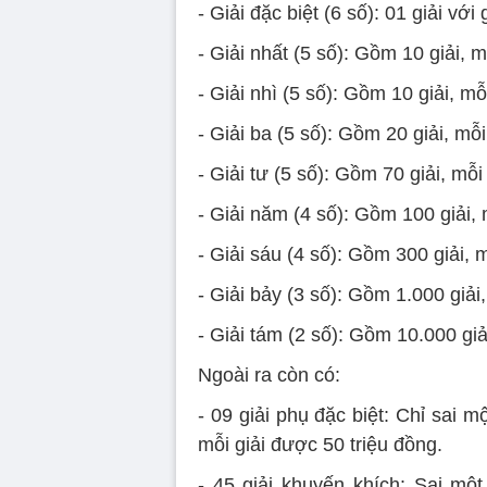
- Giải đặc biệt (6 số): 01 giải với 
- Giải nhất (5 số): Gồm 10 giải, mỗ
- Giải nhì (5 số): Gồm 10 giải, mỗi
- Giải ba (5 số): Gồm 20 giải, mỗi 
- Giải tư (5 số): Gồm 70 giải, mỗi
- Giải năm (4 số): Gồm 100 giải, mỗ
- Giải sáu (4 số): Gồm 300 giải, m
- Giải bảy (3 số): Gồm 1.000 giải,
- Giải tám (2 số): Gồm 10.000 giải
Ngoài ra còn có:
- 09 giải phụ đặc biệt: Chỉ sai m
mỗi giải được 50 triệu đồng.
- 45 giải khuyến khích: Sai một