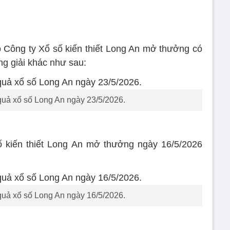
 Công ty Xổ số kiến thiết Long An mở thưởng có
ng giải khác như sau:
quả xổ số Long An ngày 23/5/2026.
ố kiến thiết Long An mở thưởng ngày 16/5/2026
quả xổ số Long An ngày 16/5/2026.