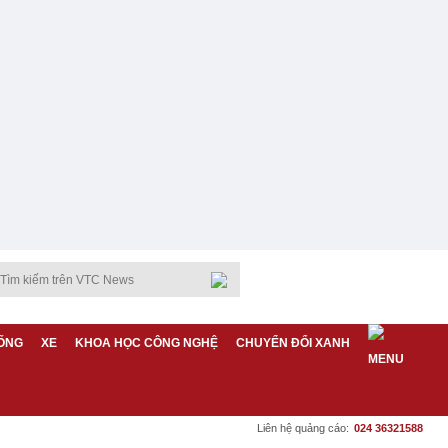
ỐNG
XE
KHOA HỌC CÔNG NGHỆ
CHUYỂN ĐỔI XANH
Liên hệ quảng cáo:
024 36321588