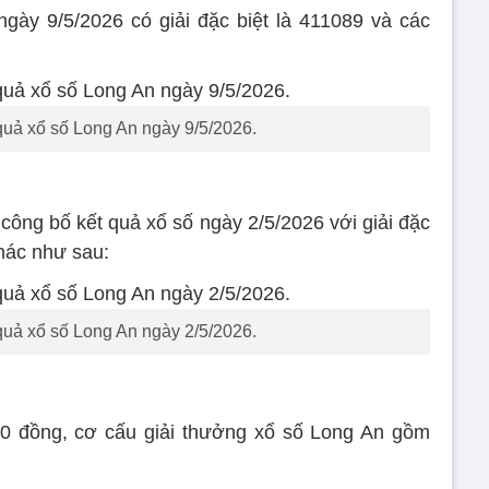
gày 9/5/2026 có giải đặc biệt là 411089 và các
quả xổ số Long An ngày 9/5/2026.
 công bố kết quả xổ số ngày 2/5/2026 với giải đặc
khác như sau:
quả xổ số Long An ngày 2/5/2026.
00 đồng, cơ cấu giải thưởng xổ số Long An gồm