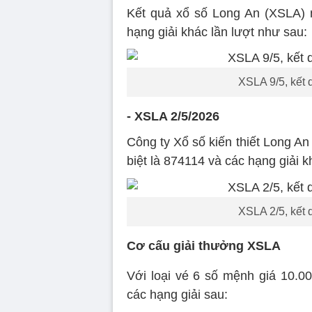
Kết quả xổ số Long An (XSLA) n
hạng giải khác lần lượt như sau:
XSLA 9/5, kết 
- XSLA 2/5/2026
Công ty Xổ số kiến thiết Long An
biệt là 874114 và các hạng giải 
XSLA 2/5, kết 
Cơ cấu giải thưởng XSLA
Với loại vé 6 số mệnh giá 10.0
các hạng giải sau: