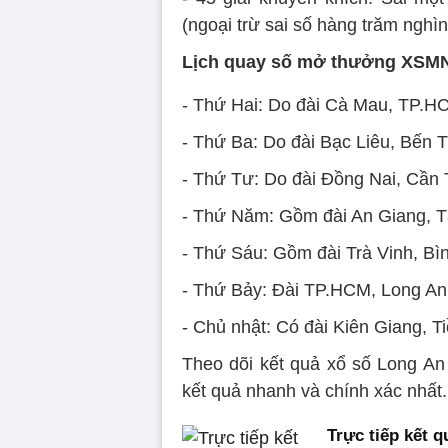
(ngoại trừ sai số hàng trăm nghìn
Lịch quay số mở thưởng XSM
- Thứ Hai: Do đài Cà Mau, TP.H
- Thứ Ba: Do đài Bạc Liêu, Bến 
- Thứ Tư: Do đài Đồng Nai, Cần 
- Thứ Năm: Gồm đài An Giang, T
- Thứ Sáu: Gồm đài Trà Vinh, Bì
- Thứ Bảy: Đài TP.HCM, Long An
- Chủ nhật: Có đài Kiên Giang, T
Theo dõi kết quả xổ số Long A
kết quả nhanh và chính xác nhất.
Trực tiếp kết 