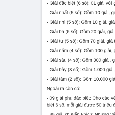
- Giải đặc biệt (6 số): 01 giải với 
- Giải nhất (5 số): Gồm 10 giải, gi
- Giải nhì (5 số): Gồm 10 giải, giá 
- Giải ba (5 số): Gồm 20 giải, giá 
- Giải tư (5 số): Gồm 70 giải, giá t
- Giải năm (4 số): Gồm 100 giải, gi
- Giải sáu (4 số): Gồm 300 giải, g
- Giải bảy (3 số): Gồm 1.000 giải,
- Giải tám (2 số): Gồm 10.000 giải
Ngoài ra còn có:
- 09 giải phụ đặc biệt: Cho các v
biệt 6 số, mỗi giải được 50 triệu 
- 45 giải khuyến khích: Những vé