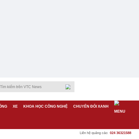
ỐNG
XE
KHOA HỌC CÔNG NGHỆ
CHUYỂN ĐỔI XANH
Liên hệ quảng cáo:
024 36321588