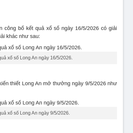
n công bố kết quả xổ số ngày 16/5/2026 có giải
iải khác như sau:
quả xổ số Long An ngày 16/5/2026.
kiến thiết Long An mở thưởng ngày 9/5/2026 như
quả xổ số Long An ngày 9/5/2026.