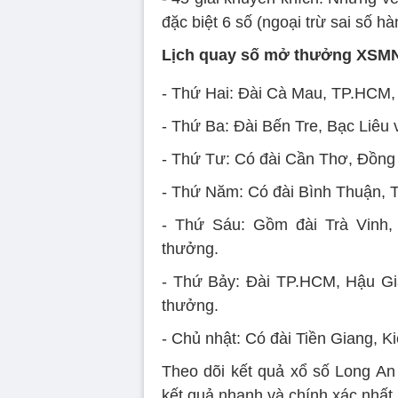
đặc biệt 6 số (ngoại trừ sai số hàn
Lịch quay số mở thưởng XSM
- Thứ Hai: Đài Cà Mau, TP.HCM
- Thứ Ba: Đài Bến Tre, Bạc Liêu
- Thứ Tư: Có đài Cần Thơ, Đồng 
- Thứ Năm: Có đài Bình Thuận, T
- Thứ Sáu: Gồm đài Trà Vinh,
thưởng.
- Thứ Bảy: Đài TP.HCM, Hậu Gi
thưởng.
- Chủ nhật: Có đài Tiền Giang, K
Theo dõi kết quả xổ số Long A
kết quả nhanh và chính xác nhất.