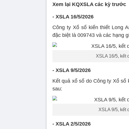
Xem lại KQXSLA các kỳ trước
- XSLA 16/5/2026
Công ty Xổ số kiến thiết Long A
đặc biệt là 009743 và các hạng g
XSLA 16/5, kết 
- XSLA 9/5/2026
Kết quả xổ số do Công ty Xổ số 
sau:
XSLA 9/5, kết 
- XSLA 2/5/2026