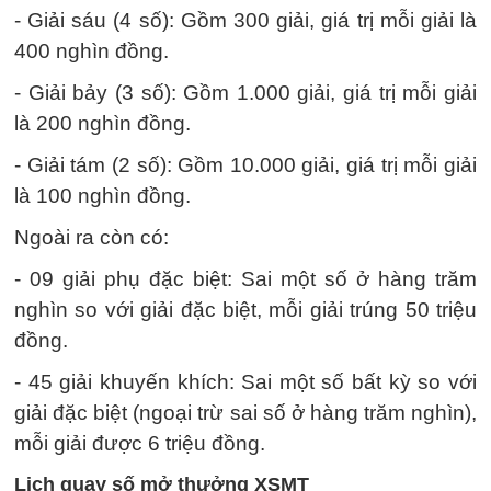
- Giải sáu (4 số): Gồm 300 giải, giá trị mỗi giải là
400 nghìn đồng.
- Giải bảy (3 số): Gồm 1.000 giải, giá trị mỗi giải
là 200 nghìn đồng.
- Giải tám (2 số): Gồm 10.000 giải, giá trị mỗi giải
là 100 nghìn đồng.
Ngoài ra còn có:
- 09 giải phụ đặc biệt: Sai một số ở hàng trăm
nghìn so với giải đặc biệt, mỗi giải trúng 50 triệu
đồng.
- 45 giải khuyến khích: Sai một số bất kỳ so với
giải đặc biệt (ngoại trừ sai số ở hàng trăm nghìn),
mỗi giải được 6 triệu đồng.
Lịch quay số mở thưởng XSMT