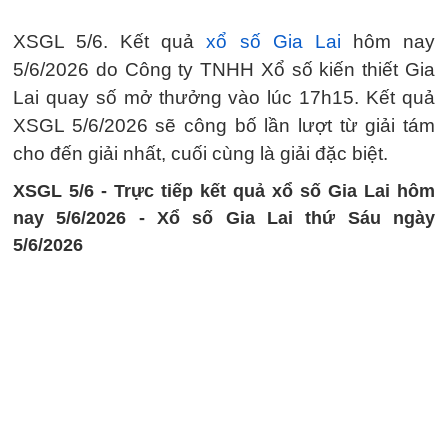
XSGL 5/6. Kết quả
xổ số Gia Lai
hôm nay
5/6/2026 do Công ty TNHH Xổ số kiến thiết Gia
Lai quay số mở thưởng vào lúc 17h15. Kết quả
XSGL 5/6/2026 sẽ công bố lần lượt từ giải tám
cho đến giải nhất, cuối cùng là giải đặc biệt.
XSGL 5/6 - Trực tiếp kết quả xổ số Gia Lai hôm
nay 5/6/2026 - Xổ số Gia Lai thứ Sáu ngày
5/6/2026