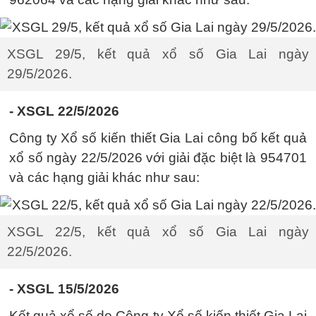
XSGL 29/5, kết quả xổ số Gia Lai ngày
29/5/2026.
- XSGL 22/5/2026
Công ty Xổ số kiến thiết Gia Lai công bố kết quả
xổ số ngày 22/5/2026 với giải đặc biệt là 954701
và các hạng giải khác như sau:
XSGL 22/5, kết quả xổ số Gia Lai ngày
22/5/2026.
- XSGL 15/5/2026
Kết quả xổ số do Công ty Xổ số kiến thiết Gia Lai