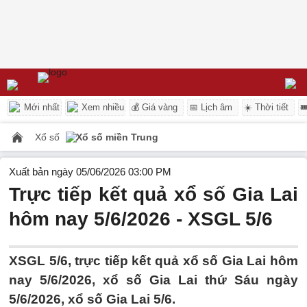
Mới nhất
Xem nhiều
💰 Giá vàng
📅 Lịch âm
☀️ Thời tiết

Xổ số
Xổ số miền Trung
Xuất bản ngày 05/06/2026 03:00 PM
Trực tiếp kết quả xổ số Gia Lai
hôm nay 5/6/2026 - XSGL 5/6
XSGL 5/6, trực tiếp kết quả xổ số Gia Lai hôm
nay 5/6/2026, xổ số Gia Lai thứ Sáu ngày
5/6/2026, xổ số Gia Lai 5/6.