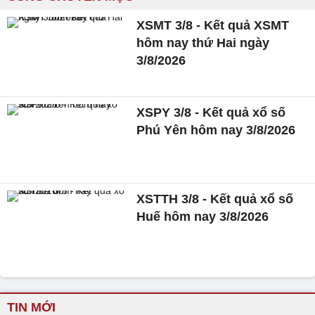
XSMT 3/8 - Kết quả XSMT
hôm nay thứ Hai ngày
3/8/2026
XSPY 3/8 - Kết quả xổ số
Phú Yên hôm nay 3/8/2026
XSTTH 3/8 - Kết quả xổ số
Huế hôm nay 3/8/2026
TIN MỚI