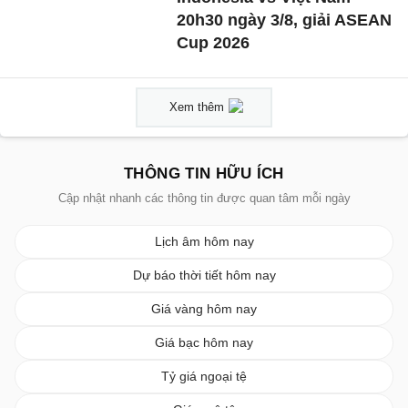
20h30 ngày 3/8, giải ASEAN
Cup 2026
Xem thêm
THÔNG TIN HỮU ÍCH
Cập nhật nhanh các thông tin được quan tâm mỗi ngày
Lịch âm hôm nay
Dự báo thời tiết hôm nay
Giá vàng hôm nay
Giá bạc hôm nay
Tỷ giá ngoại tệ