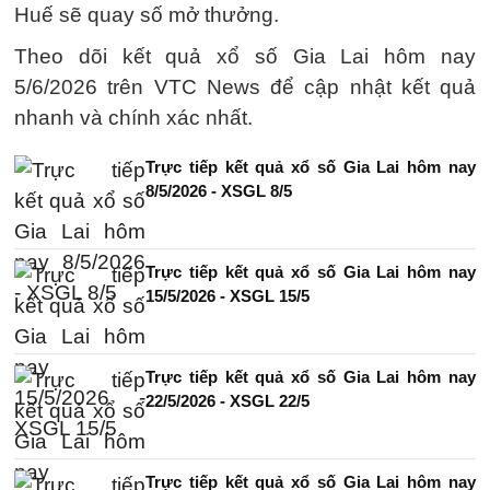
Huế sẽ quay số mở thưởng.
Theo dõi kết quả xổ số Gia Lai hôm nay
5/6/2026 trên VTC News để cập nhật kết quả
nhanh và chính xác nhất.
Trực tiếp kết quả xổ số Gia Lai hôm nay
8/5/2026 - XSGL 8/5
Trực tiếp kết quả xổ số Gia Lai hôm nay
15/5/2026 - XSGL 15/5
Trực tiếp kết quả xổ số Gia Lai hôm nay
22/5/2026 - XSGL 22/5
Trực tiếp kết quả xổ số Gia Lai hôm nay