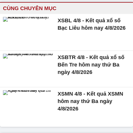
CÙNG CHUYÊN MỤC
XSBL 4/8 - Kết quả xổ số
Bạc Liêu hôm nay 4/8/2026
XSBTR 4/8 - Kết quả xổ số
Bến Tre hôm nay thứ Ba
ngày 4/8/2026
XSMN 4/8 - Kết quả XSMN
hôm nay thứ Ba ngày
4/8/2026