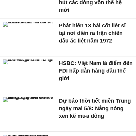
hút các dòng vốn thế hệ
mới
Phát hiện 13 hài cốt liệt sĩ
tại nơi diễn ra trận chiến
đấu ác liệt năm 1972
HSBC: Việt Nam là điểm đến
FDI hấp dẫn hàng đầu thế
giới
Dự báo thời tiết miền Trung
ngày mai 5/8: Nắng nóng
xen kẽ mưa dông