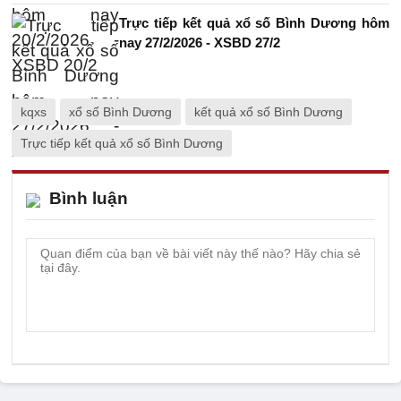
Trực tiếp kết quả xổ số Bình Dương hôm
nay 27/2/2026 - XSBD 27/2
kqxs
xổ số Bình Dương
kết quả xổ số Bình Dương
Trực tiếp kết quả xổ số Bình Dương
Bình luận