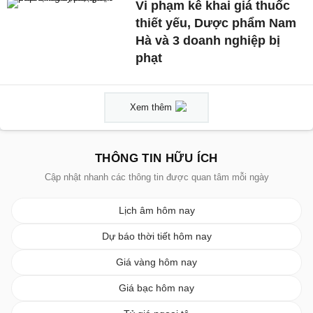
Vi phạm kê khai giá thuốc
thiết yếu, Dược phẩm Nam
Hà và 3 doanh nghiệp bị
phạt
Xem thêm
THÔNG TIN HỮU ÍCH
Cập nhật nhanh các thông tin được quan tâm mỗi ngày
Lịch âm hôm nay
Dự báo thời tiết hôm nay
Giá vàng hôm nay
Giá bạc hôm nay