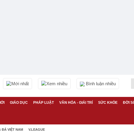
Mới nhất
Xem nhiều
Bình luận nhiều
IỚI
GIÁO DỤC
PHÁP LUẬT
VĂN HÓA - GIẢI TRÍ
SỨC KHỎE
ĐỜI S
 ĐÁ VIỆT NAM
V.LEAGUE