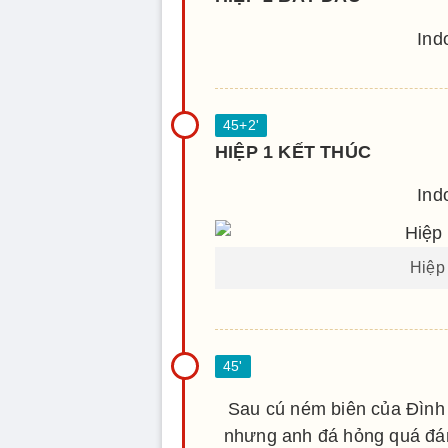
Ind
HIỆP 1 KẾT THÚC
Ind
Hiệp 
Sau cú ném biên của Đình
nhưng anh đá hỏng quá đán