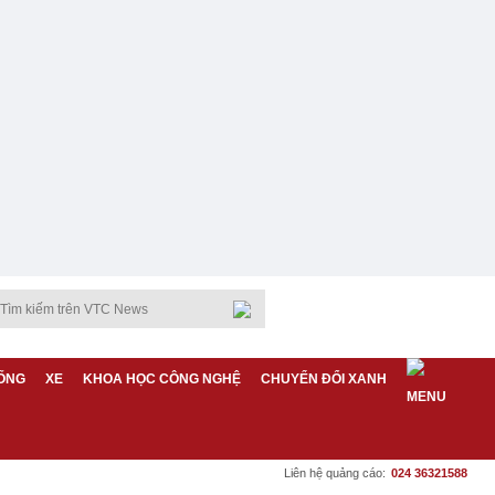
ỐNG
XE
KHOA HỌC CÔNG NGHỆ
CHUYỂN ĐỔI XANH
Liên hệ quảng cáo:
024 36321588