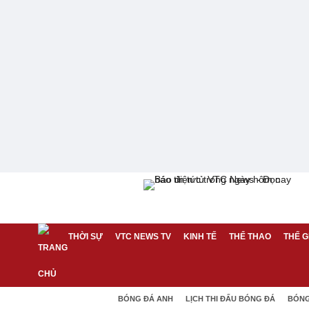
THỜI SỰ
VTC NEWS TV
KINH TẾ
THỂ THAO
THẾ G
BÓNG ĐÁ ANH
LỊCH THI ĐẤU BÓNG ĐÁ
BÓNG