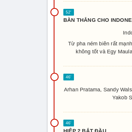
BÀN THẮNG CHO INDONE
Ind
Từ pha ném biên rất mạnh
không tốt và Egy Maula
Arhan Pratama, Sandy Wals
Yakob S
HIỆP 2 BẮT ĐẦU