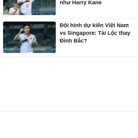
như Harry Kane
Đội hình dự kiến Việt Nam
vs Singapore: Tài Lộc thay
Đình Bắc?