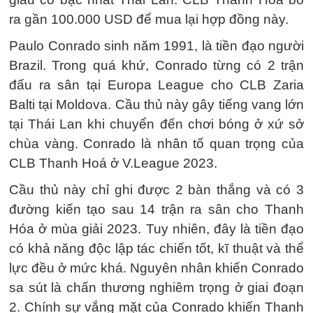
ra gần 100.000 USD để mua lại hợp đồng này.
Paulo Conrado sinh năm 1991, là tiền đạo người
Brazil. Trong quá khứ, Conrado từng có 2 trận
đấu ra sân tại Europa League cho CLB Zaria
Balti tại Moldova. Cầu thủ này gây tiếng vang lớn
tại Thái Lan khi chuyển đến chơi bóng ở xứ sở
chùa vàng. Conrado là nhân tố quan trọng của
CLB Thanh Hoá ở V.League 2023.
Cầu thủ này chỉ ghi được 2 bàn thắng và có 3
đường kiến tạo sau 14 trận ra sân cho Thanh
Hóa ở mùa giải 2023. Tuy nhiên, đây là tiền đạo
có khả năng độc lập tác chiến tốt, kĩ thuật và thể
lực đều ở mức khá. Nguyên nhân khiến Conrado
sa sút là chấn thương nghiêm trọng ở giai đoạn
2. Chính sự vắng mặt của Conrado khiến Thanh