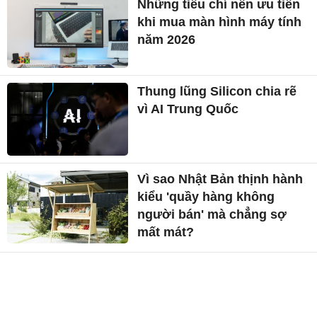
Những tiêu chí nên ưu tiên
khi mua màn hình máy tính
năm 2026
Thung lũng Silicon chia rẽ
vì AI Trung Quốc
Vì sao Nhật Bản thịnh hành
kiểu 'quầy hàng không
người bán' mà chẳng sợ
mất mát?