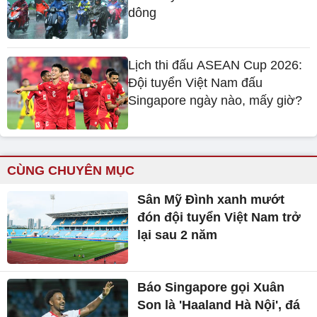
dông
Lịch thi đấu ASEAN Cup 2026:
Đội tuyển Việt Nam đấu
Singapore ngày nào, mấy giờ?
CÙNG CHUYÊN MỤC
Sân Mỹ Đình xanh mướt
đón đội tuyển Việt Nam trở
lại sau 2 năm
Báo Singapore gọi Xuân
Son là 'Haaland Hà Nội', đá