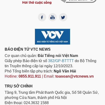
BÁO ĐIỆN TỬ VTC NEWS
Cơ quan chủ quản:
Đài Tiếng nói Việt Nam
Giấy phép Báo điện tử số
382/GP-BTTTT
do Bộ Thông
tin Truyền thông cấp lại ngày 12/10/2023.
Phó Tổng biên tập phụ trách:
Ngô Văn Hải
Hotline:
0855.911.911
| Email:
toasoan@vtcnews.vn
TRỤ SỞ CHÍNH
Tầng 9, Trung tâm Phát thanh Quốc gia, Số 58 Quán Sứ,
phường Cửa Nam, thành phố Hà Nội
Điện thoại: 024.3632 1588