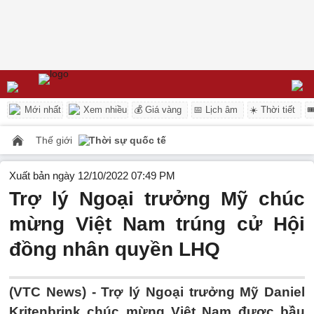
Mới nhất
Xem nhiều
💰 Giá vàng
📅 Lịch âm
☀️ Thời tiết

Thế giới
Thời sự quốc tế
Xuất bản ngày 12/10/2022 07:49 PM
Trợ lý Ngoại trưởng Mỹ chúc
mừng Việt Nam trúng cử Hội
đồng nhân quyền LHQ
(VTC News) -
Trợ lý Ngoại trưởng Mỹ Daniel
Kritenbrink chúc mừng Việt Nam được bầu