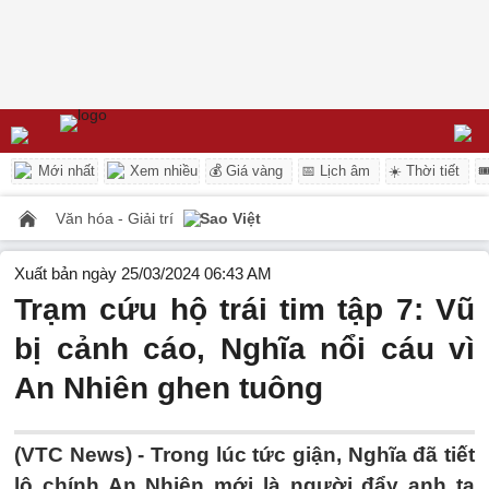
Mới nhất
Xem nhiều
💰 Giá vàng
📅 Lịch âm
☀️ Thời tiết

Văn hóa - Giải trí
Sao Việt
Xuất bản ngày 25/03/2024 06:43 AM
Trạm cứu hộ trái tim tập 7: Vũ
bị cảnh cáo, Nghĩa nổi cáu vì
An Nhiên ghen tuông
(VTC News) -
Trong lúc tức giận, Nghĩa đã tiết
lộ chính An Nhiên mới là người đẩy anh ta