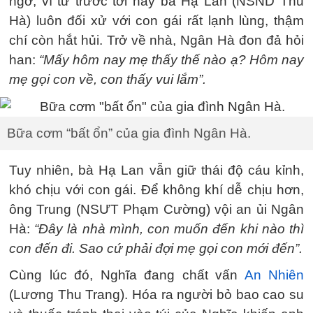
ngờ, vì từ trước tới nay bà Hạ Lan (NSND Thu
Hà) luôn đối xử với con gái rất lạnh lùng, thậm
chí còn hắt hủi. Trở về nhà, Ngân Hà đon đả hỏi
han:
“Mấy hôm nay mẹ thấy thế nào ạ? Hôm nay
mẹ gọi con về, con thấy vui lắm”.
Bữa cơm “bất ổn” của gia đình Ngân Hà.
Tuy nhiên, bà Hạ Lan vẫn giữ thái độ cáu kỉnh,
khó chịu với con gái. Để không khí dễ chịu hơn,
ông Trung (NSƯT Phạm Cường) vội an ủi Ngân
Hà:
“Đây là nhà mình, con muốn đến khi nào thì
con đến đi. Sao cứ phải đợi mẹ gọi con mới đến”.
Cùng lúc đó, Nghĩa đang chất vấn
An Nhiên
(Lương Thu Trang). Hóa ra người bỏ bao cao su