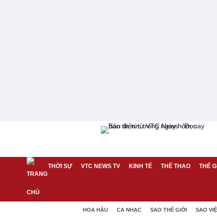
THỜI SỰ
VTC NEWS TV
KINH TẾ
THỂ THAO
THẾ G
HOA HẬU
CA NHẠC
SAO THẾ GIỚI
SAO VI