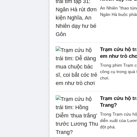
An Nhiên "thao tún
Ngân Hà buộc phải
Trạm cứu hộ trá
em như trò ch
Trong phim Trạm cứ
công cụ trong quá t
chơi.
Trạm cứu hộ tr
Trang?
Trong Trạm cứu hộ 
diễn xuất của Lươn
đột phá.