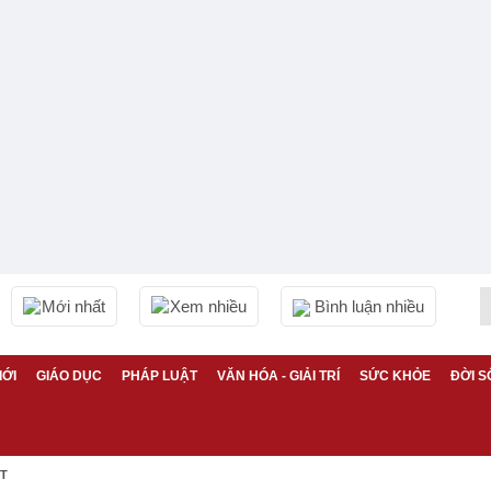
Mới nhất
Xem nhiều
Bình luận nhiều
IỚI
GIÁO DỤC
PHÁP LUẬT
VĂN HÓA - GIẢI TRÍ
SỨC KHỎE
ĐỜI S
ỆT