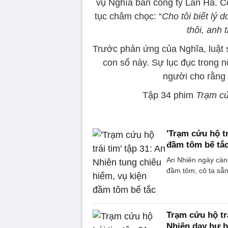
vụ Nghĩa bán công ty Lan Hà. Co
tục châm chọc: “
Cho tôi biết lý 
thôi, anh
Trước phản ứng của Nghĩa, luật
con số này. Sự lục đục trong n
người cho rằng 
Tập 34 phim
Trạm cứ
'Trạm cứu hộ tr
đầm tôm bế tắ
An Nhiên ngày càng
đầm tôm, cô ta sẵn
Trạm cứu hộ tr
Nhiên dạy hư 