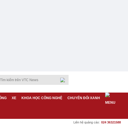
ỐNG
XE
KHOA HỌC CÔNG NGHỆ
CHUYỂN ĐỔI XANH
Liên hệ quảng cáo:
024 36321588