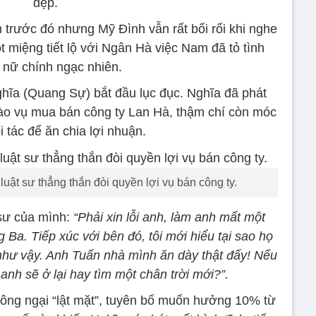
đẹp.
 trước đó nhưng Mỹ Đình vẫn rất bối rối khi nghe
t miệng tiết lộ với Ngân Hà việc Nam đã tỏ tình
 nữ chính ngạc nhiên.
ghĩa (Quang Sự) bắt đầu lục đục. Nghĩa đã phát
vào vụ mua bán công ty Lan Hà, thậm chí còn móc
i tác để ăn chia lợi nhuận.
luật sư thẳng thắn đòi quyền lợi vụ bán công ty.
 sư của mình:
“Phải xin lỗi anh, làm anh mất một
Ba. Tiếp xúc với bên đó, tôi mới hiểu tại sao họ
g như vậy. Anh Tuấn nhà mình ăn dày thật đấy! Nếu
anh sẽ ở lại hay tìm một chân trời mới?”.
hông ngại “lật mặt”, tuyên bố muốn hưởng 10% từ