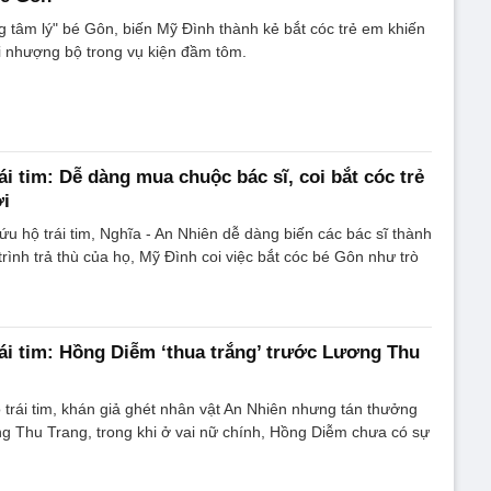
g tâm lý" bé Gôn, biến Mỹ Đình thành kẻ bắt cóc trẻ em khiến
 nhượng bộ trong vụ kiện đầm tôm.
i tim: Dễ dàng mua chuộc bác sĩ, coi bắt cóc trẻ
ơi
u hộ trái tim, Nghĩa - An Nhiên dễ dàng biến các bác sĩ thành
rình trả thù của họ, Mỹ Đình coi việc bắt cóc bé Gôn như trò
ái tim: Hồng Diễm ‘thua trắng’ trước Lương Thu
trái tim, khán giả ghét nhân vật An Nhiên nhưng tán thưởng
g Thu Trang, trong khi ở vai nữ chính, Hồng Diễm chưa có sự