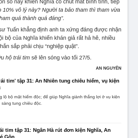
n số này khiến Nghĩa có chút mất bình tĩnh, tiếp
do 10% vô lý này? Người ta bảo tham thì tham vừa
 tham quá thành quá đáng”.
 sư Tuấn khẳng định anh ta xứng đáng được nhận
ội bộ của Nghĩa khiến khán giả rất hả hê, nhiều
hắn sắp phải chịu “nghiệp quật”.
u hộ trái tim
sẽ lên sóng vào tối 27/5.
AN NGUYÊN
ái tim' tập 31: An Nhiên tung chiêu hiểm, vụ kiện
c
 lộ bộ mặt hiểm độc; để giúp Nghĩa giành thắng lợi ở vụ kiện
 sàng tung chiêu độc.
ái tim tập 31: Ngân Hà rút đơn kiện Nghĩa, An
bé Gôn