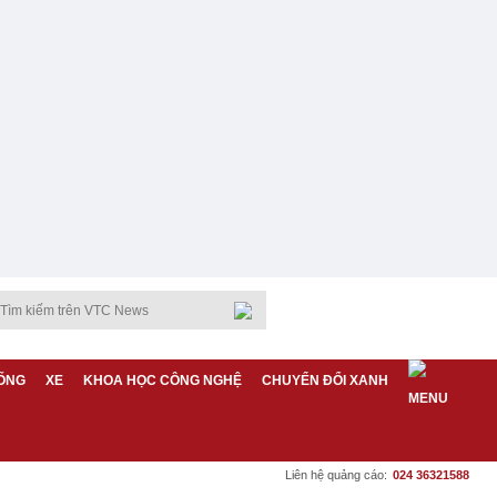
ỐNG
XE
KHOA HỌC CÔNG NGHỆ
CHUYỂN ĐỔI XANH
Liên hệ quảng cáo:
024 36321588