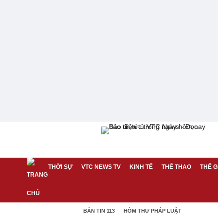
THỜI SỰ
VTC NEWS TV
KINH TẾ
THỂ THAO
THẾ G
BẢN TIN 113
HÒM THƯ PHÁP LUẬT