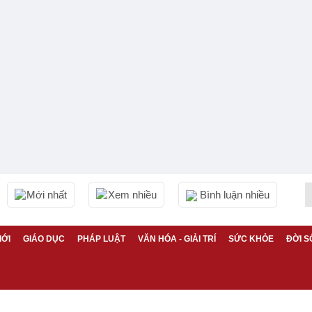
Mới nhất
Xem nhiều
Bình luận nhiều
IỚI
GIÁO DỤC
PHÁP LUẬT
VĂN HÓA - GIẢI TRÍ
SỨC KHỎE
ĐỜI S