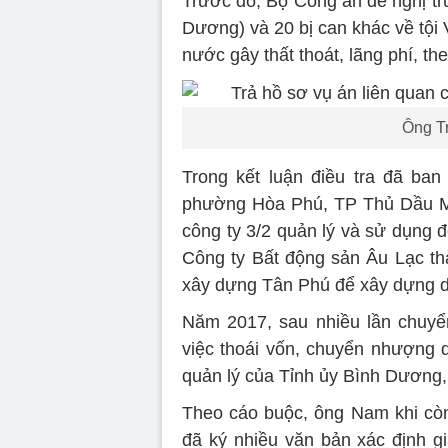
Trước đó, Bộ Công an đề nghị tr
Dương) và 20 bị can khác về tội 
nước gây thất thoát, lãng phí, t
Ông Tr
Trong kết luận điều tra đã ba
phường Hòa Phú, TP Thủ Dầu M
công ty 3/2 quản lý và sử dụng đ
Công ty Bất động sản Âu Lạc th
xây dựng Tân Phú để xây dựng d
Năm 2017, sau nhiều lần chuyể
việc thoái vốn, chuyển nhượng 
quản lý của Tỉnh ủy Bình Dương, 
Theo cáo buộc, ông Nam khi cò
đã ký nhiều văn bản xác định gi