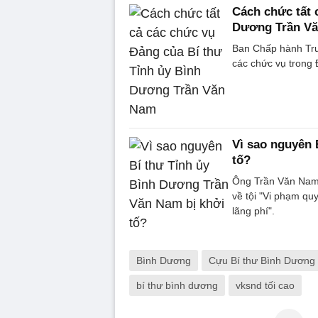
Cách chức tất 
Dương Trần V
Ban Chấp hành Trun
các chức vụ trong
Vì sao nguyên 
tố?
Ông Trần Văn Nam -
về tội "Vi phạm quy
lãng phí".
Bình Dương
Cựu Bí thư Bình Dương
bí thư bình dương
vksnd tối cao