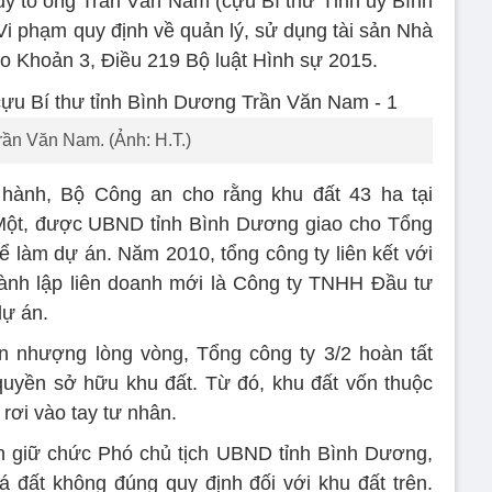
uy tố ông Trần Văn Nam (cựu Bí thư Tỉnh ủy Bình
Vi phạm quy định về quản lý, sử dụng tài sản Nhà
heo Khoản 3, Điều 219 Bộ luật Hình sự 2015.
ần Văn Nam. (Ảnh: H.T.)
n hành, Bộ Công an cho rằng khu đất 43 ha tại
ột, được UBND tỉnh Bình Dương giao cho Tổng
ể làm dự án. Năm 2010, tổng công ty liên kết với
ành lập liên doanh mới là Công ty TNHH Đầu tư
ự án.
n nhượng lòng vòng, Tổng công ty 3/2 hoàn tất
quyền sở hữu khu đất. Từ đó, khu đất vốn thuộc
rơi vào tay tư nhân.
n giữ chức Phó chủ tịch UBND tỉnh Bình Dương,
á đất không đúng quy định đối với khu đất trên.