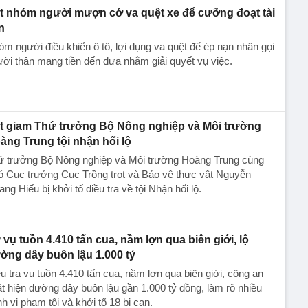
t nhóm người mượn cớ va quệt xe để cưỡng đoạt tài
n
m người điều khiển ô tô, lợi dụng va quệt để ép nạn nhân gọi
ời thân mang tiền đến đưa nhằm giải quyết vụ việc.
t giam Thứ trưởng Bộ Nông nghiệp và Môi trường
àng Trung tội nhận hối lộ
ứ trưởng Bộ Nông nghiệp và Môi trường Hoàng Trung cùng
ó Cục trưởng Cục Trồng trọt và Bảo vệ thực vật Nguyễn
ng Hiếu bị khởi tố điều tra về tội Nhận hối lộ.
 vụ tuồn 4.410 tấn cua, nầm lợn qua biên giới, lộ
ờng dây buôn lậu 1.000 tỷ
u tra vụ tuồn 4.410 tấn cua, nầm lợn qua biên giới, công an
t hiện đường dây buôn lậu gần 1.000 tỷ đồng, làm rõ nhiều
h vi phạm tội và khởi tố 18 bị can.