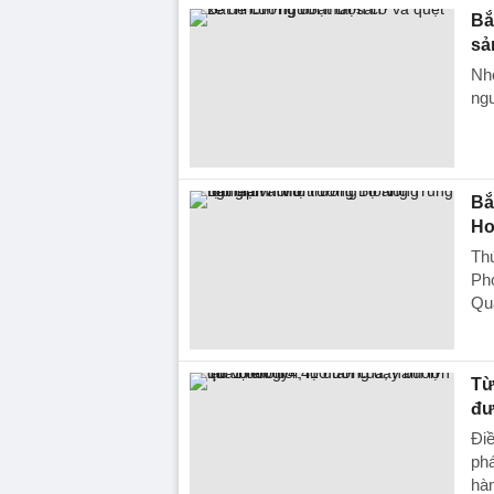
Bắ
sả
Nhó
ngư
Bắ
Ho
Th
Ph
Qua
Từ
đư
Điề
phá
hàn