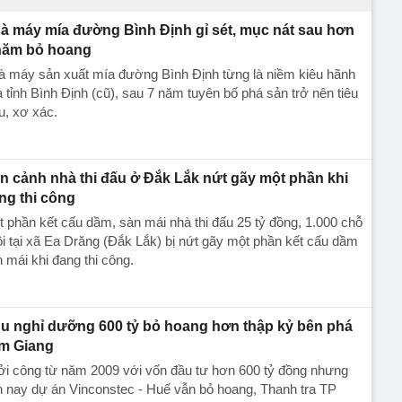
à máy mía đường Bình Định gỉ sét, mục nát sau hơn
năm bỏ hoang
̀ máy sản xuất mía đường Bình Định từng là niềm kiêu hãnh
 tỉnh Bình Định (cũ), sau 7 năm tuyên bố phá sản trở nên tiêu
u, xơ xác.
n cảnh nhà thi đấu ở Đắk Lắk nứt gãy một phần khi
ng thi công
 phần kết cấu dầm, sàn mái nhà thi đấu 25 tỷ đồng, 1.000 chỗ
i tại xã Ea Drăng (Đắk Lắk) bị nứt gãy một phần kết cấu dầm
 mái khi đang thi công.
u nghỉ dưỡng 600 tỷ bỏ hoang hơn thập kỷ bên phá
m Giang
ởi công từ năm 2009 với vốn đầu tư hơn 600 tỷ đồng nhưng
 nay dự án Vinconstec - Huế vẫn bỏ hoang, Thanh tra TP