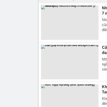
Nh
7 
Nha
của
điề
Cậ
đa
Một
ngồ
sàn
Kh
Ta
Kh
đến