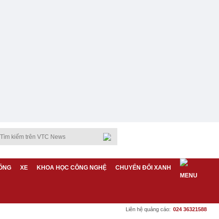
ỐNG
XE
KHOA HỌC CÔNG NGHỆ
CHUYỂN ĐỔI XANH
Liên hệ quảng cáo:
024 36321588