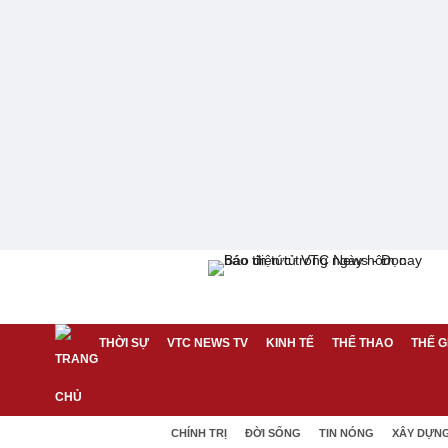
THỜI SỰ
VTC NEWS TV
KINH TẾ
THỂ THAO
THẾ G
CHÍNH TRỊ
ĐỜI SỐNG
TIN NÓNG
XÂY DỰN