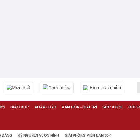
Mới nhất
Xem nhiều
Bình luận nhiều
IỚI
GIÁO DỤC
PHÁP LUẬT
VĂN HÓA - GIẢI TRÍ
SỨC KHỎE
ĐỜI S
G ĐẢNG
KỶ NGUYÊN VƯƠN MÌNH
GIẢI PHÓNG MIỀN NAM 30-4