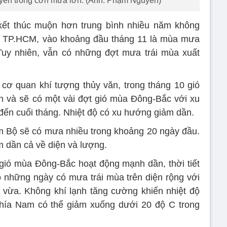
ển trong cơn mưa lớn. (Ảnh: Phạm Nguyễn)
t thúc muộn hơn trung bình nhiều năm không
ại TP.HCM, vào khoảng đầu tháng 11 là mùa mưa
 Tuy nhiên, vẫn có những đợt mưa trái mùa xuất
o cơ quan khí tượng thủy văn, trong tháng 10 gió
 và sẽ có một vài đợt gió mùa Đông-Bắc với xu
ến cuối tháng. Nhiệt độ có xu hướng giảm dần.
m Bộ sẽ có mưa nhiều trong khoảng 20 ngày đầu.
 dần cả về diện và lượng.
 gió mùa Đông-Bắc hoạt động mạnh dần, thời tiết
những ngày có mưa trái mùa trên diện rộng với
vừa. Không khí lạnh tăng cường khiến nhiệt độ
phía Nam có thể giảm xuống dưới 20 độ C trong