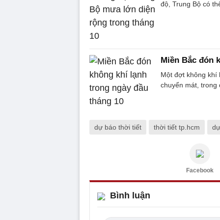
độ, Trung Bộ có th
Miền Bắc đón k
Một đợt không khí 
chuyển mát, trong đ
dự báo thời tiết
thời tiết tp.hcm
dự
Facebook
Bình luận