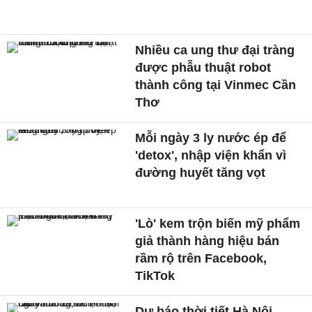
Nhiều ca ung thư đại tràng
được phẫu thuật robot
thành công tại Vinmec Cần
Thơ
Mỗi ngày 3 ly nước ép để
'detox', nhập viện khẩn vì
đường huyết tăng vọt
'Lò' kem trộn biến mỹ phẩm
giả thành hàng hiệu bán
rầm rộ trên Facebook,
TikTok
Dự báo thời tiết Hà Nội