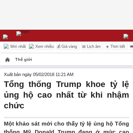
Mới nhất
Xem nhiều
💰 Giá vàng
📅 Lịch âm
☀️ Thời tiết

Thế giới
Xuất bản ngày 05/02/2018 11:21 AM
Tổng thống Trump khoe tỷ lệ
ủng hộ cao nhất từ khi nhậm
chức
Một khảo sát mới cho thấy tỷ lệ ủng hộ Tổng
thống Mỹ Donald Trump đang ở mức cao