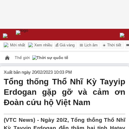
Mới nhất
Xem nhiều
💰 Giá vàng
📅 Lịch âm
☀️ Thời tiết

Thế giới
Thời sự quốc tế
Xuất bản ngày 20/02/2023 10:03 PM
Tổng thống Thổ Nhĩ Kỳ Tayyip
Erdogan gặp gỡ và cảm ơn
Đoàn cứu hộ Việt Nam
(VTC News) -
Ngày 20/2, Tổng thống Thổ Nhĩ
Kỳ Tayyip Erdogan đến thăm hai tỉnh Hatay