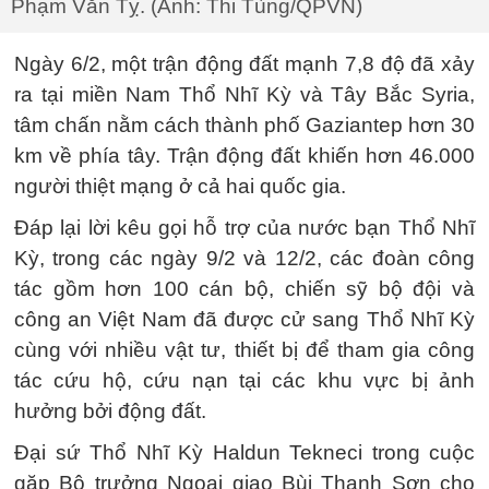
Phạm Văn Tỵ. (Ảnh: Thi Tùng/QPVN)
Ngày 6/2, một trận động đất mạnh 7,8 độ đã xảy
ra tại miền Nam Thổ Nhĩ Kỳ và Tây Bắc Syria,
tâm chấn nằm cách thành phố Gaziantep hơn 30
km về phía tây. Trận động đất khiến hơn 46.000
người thiệt mạng ở cả hai quốc gia.
Đáp lại lời kêu gọi hỗ trợ của nước bạn Thổ Nhĩ
Kỳ, trong các ngày 9/2 và 12/2, các đoàn công
tác gồm hơn 100 cán bộ, chiến sỹ bộ đội và
công an Việt Nam đã được cử sang Thổ Nhĩ Kỳ
cùng với nhiều vật tư, thiết bị để tham gia công
tác cứu hộ, cứu nạn tại các khu vực bị ảnh
hưởng bởi động đất.
Đại sứ Thổ Nhĩ Kỳ Haldun Tekneci trong cuộc
gặp Bộ trưởng Ngoại giao Bùi Thanh Sơn cho