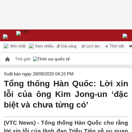
Mới nhất
Xem nhiều
💰 Giá vàng
📅 Lịch âm
☀️ Thời tiết

Thế giới
Thời sự quốc tế
Xuất bản ngày 28/09/2020 04:15 PM
Tổng thống Hàn Quốc: Lời xin
lỗi của ông Kim Jong-un ‘đặc
biệt và chưa từng có’
(VTC News) -
Tổng thống Hàn Quốc cho rằng
lời xin lỗi của lãnh đạo Triều Tiên về vụ quan