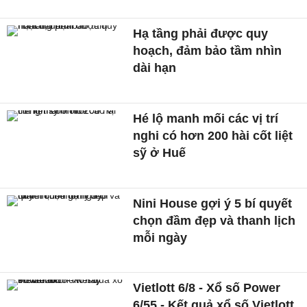
Hạ tầng phải được quy
hoạch, đảm bảo tầm nhìn
dài hạn
Hé lộ manh mối các vị trí
nghi có hơn 200 hài cốt liệt
sỹ ở Huế
Nini House gợi ý 5 bí quyết
chọn đầm đẹp và thanh lịch
mỗi ngày
Vietlott 6/8 - Xổ số Power
6/55 - Kết quả xổ số Vietlott