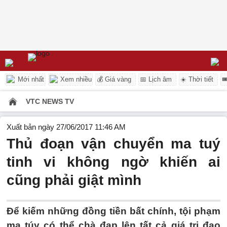
Mới nhất
Xem nhiều
💰 Giá vàng
📅 Lịch âm
☀️ Thời tiết

VTC NEWS TV
Xuất bản ngày 27/06/2017 11:46 AM
Thủ đoạn vận chuyển ma tuý
tinh vi không ngờ khiến ai
cũng phải giật mình
Để kiếm những đồng tiền bất chính, tội phạm
ma túy có thể chà đạp lên tất cả giá trị đạo