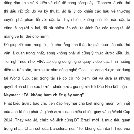
đăng đàn chia sẻ ý kiến về chủ đề nóng bỏng này: “Robben là cầu thủ
thi đấu rất tốc độ và kỹ thuật, đó là lý do khiến các hậu vệ thường
xuyên phải phạm lỗi với cậu ta. Tuy nhiên, không phải lúc nào cậu ta
cũng là người bị hại, đã rất nhiều lần cậu ta đánh lừa các trọng tài để
mang về lợi thế cho mình.
Để giúp đỡ các trọng tài, tôi cho rằng tinh thần tự giác của các cầu thủ
vẫn là quan trọng nhất, song không phải ai cũng ý thức được điều đó.
Tôi nghĩ nếu như FIFA áp dụng công nghệ quay video các tình huống
diễn ra trên sân, tương tự như công nghệ Goal-line đang được sử dụng
tại World Cup, các trọng tài sẽ có cơ hội xem xét và đưa ra những
quyết định chính xác hơn” - chiến lược gia người Bồ Đào Nha kết luận.
Neymar : “Tôi không ham chiếc giày vàng”
Phát biểu trước báo chí, tiền đạo Neymar cho biết mong muốn lớn nhất
của anh không phải là giành được danh hiệu chiếc giày vàng World Cup
2014. Thay vào đó, chức vô địch cùng ĐT Brazil mới là mục tiêu quan
trọng nhất. Chân sút của Barcelona nói: “Tôi không cần danh hiệu vua