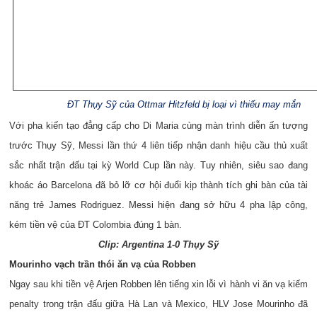
ĐT Thụy Sỹ của Ottmar Hitzfeld bị loại vì thiếu may mắn
Với pha kiến tạo đẳng cấp cho Di Maria cùng màn trình diễn ấn tượng
trước Thụy Sỹ, Messi lần thứ 4 liên tiếp nhận danh hiệu cầu thủ xuất
sắc nhất trận đấu tại kỳ World Cup lần này. Tuy nhiên, siêu sao đang
khoác áo Barcelona đã bỏ lỡ cơ hội đuổi kịp thành tích ghi bàn của tài
năng trẻ James Rodriguez. Messi hiện đang sở hữu 4 pha lập công,
kém tiền vệ của ĐT Colombia đúng 1 bàn.
Clip: Argentina 1-0 Thụy Sỹ
Mourinho vạch trần thói ăn vạ của Robben
Ngay sau khi tiền vệ Arjen Robben lên tiếng xin lỗi vì hành vi ăn vạ kiếm
penalty trong trận đấu giữa Hà Lan và Mexico, HLV Jose Mourinho đã