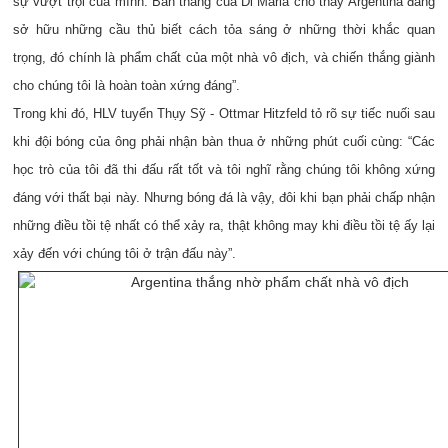
sự vượt trội của mình. Bàn thắng của Di Maria cho thấy Argentina đang
sở hữu những cầu thủ biết cách tỏa sáng ở những thời khắc quan
trọng, đó chính là phẩm chất của một nhà vô địch, và chiến thắng giành
cho chúng tôi là hoàn toàn xứng đáng”.
Trong khi đó, HLV tuyển Thụy Sỹ - Ottmar Hitzfeld tỏ rõ sự tiếc nuối sau
khi đội bóng của ông phải nhận bàn thua ở những phút cuối cùng: “Các
học trò của tôi đã thi đấu rất tốt và tôi nghĩ rằng chúng tôi không xứng
đáng với thất bại này. Nhưng bóng đá là vậy, đôi khi bạn phải chấp nhận
những điều tồi tệ nhất có thể xảy ra, thật không may khi điều tồi tệ ấy lại
xảy đến với chúng tôi ở trận đấu này”.