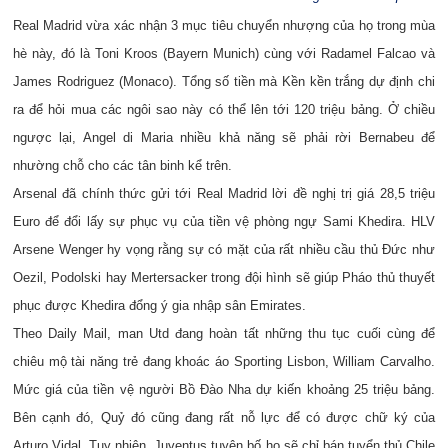
Real Madrid vừa xác nhận 3 mục tiêu chuyển nhượng của họ trong mùa
hè này, đó là Toni Kroos (Bayern Munich) cùng với Radamel Falcao và
James Rodriguez (Monaco). Tổng số tiền mà Kền kền trắng dự định chi
ra để hỏi mua các ngôi sao này có thể lên tới 120 triệu bảng. Ở chiều
ngược lại, Angel di Maria nhiều khả năng sẽ phải rời Bernabeu để
nhường chỗ cho các tân binh kể trên.
Arsenal đã chính thức gửi tới Real Madrid lời đề nghị trị giá 28,5 triệu
Euro để đổi lấy sự phục vụ của tiền vệ phòng ngự Sami Khedira. HLV
Arsene Wenger hy vọng rằng sự có mặt của rất nhiều cầu thủ Đức như
Oezil, Podolski hay Mertersacker trong đội hình sẽ giúp Pháo thủ thuyết
phục được Khedira đổng ý gia nhập sân Emirates.
Theo Daily Mail, man Utd đang hoàn tất những thu tục cuối cùng để
chiêu mộ tài năng trẻ đang khoác áo Sporting Lisbon, William Carvalho.
Mức giá của tiền vệ người Bồ Đào Nha dự kiến khoảng 25 triệu bảng.
Bên cạnh đó, Quỷ đó cũng đang rất nỗ lực để có được chữ ký của
Arturo Vidal. Tuy nhiên, Juventus tuyên bố họ sẽ chỉ bán tuyển thủ Chile