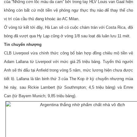
của “Những cơn lốc màu da cam” bởi trong tay HLV Louis van Gaal hiện
không còn bất cứ một tiền vệ phòng ngự thực thụ nào để thay thế cho
vị trí của cầu thủ đang khoác áo AC Milan.
Ở vòng tứ kết tới đây, Hà Lan sẽ có cuộc chám trán với Costa Rica, đội
bóng đã vượt qua Hy Lạp cũng ở vòng 1/8 sau loạt đá luân lưu 11 mét.
Tin chuyển nhượng
CLB Liverpool vừa chính thức công bố bản hợp đồng chiêu mộ tiền vệ
Adam Lallana từ Liverpool với mức giá 25 triệu bảng. Tuyển thủ người
Anh sẽ thi đấu tại Anfield trong vòng 5 năm, mức lương hiện chưa được
tiết lộ. Lallana là tân binh thứ 3 của The Kop ở kỳ chuyển nhượng mùa
hè này, sau Rickie Lambert (từ Southmpton; 4,5 triệu bảng) và Emre
Can (từ Bayern Munich; 9,85 triệu bảng).