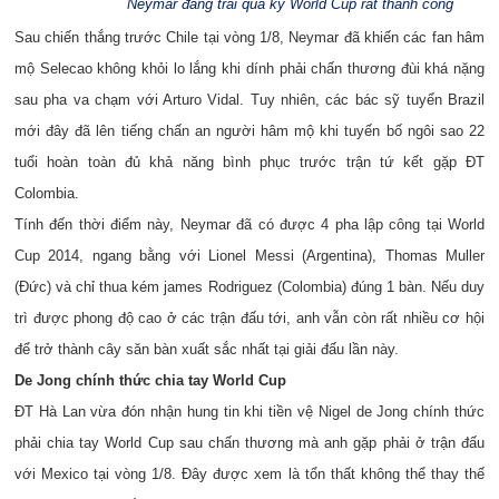
Neymar đang trải qua kỳ World Cup rất thành công
Sau chiến thắng trước Chile tại vòng 1/8, Neymar đã khiến các fan hâm
mộ Selecao không khỏi lo lắng khi dính phải chấn thương đùi khá nặng
sau pha va chạm với Arturo Vidal. Tuy nhiên, các bác sỹ tuyển Brazil
mới đây đã lên tiếng chấn an người hâm mộ khi tuyến bố ngôi sao 22
tuổi hoàn toàn đủ khả năng bình phục trước trận tứ kết gặp ĐT
Colombia.
Tính đến thời điểm này, Neymar đã có được 4 pha lập công tại World
Cup 2014, ngang bằng với Lionel Messi (Argentina), Thomas Muller
(Đức) và chỉ thua kém james Rodriguez (Colombia) đúng 1 bàn. Nếu duy
trì được phong độ cao ở các trận đấu tới, anh vẫn còn rất nhiều cơ hội
để trở thành cây săn bàn xuất sắc nhất tại giải đấu lần này.
De Jong chính thức chia tay World Cup
ĐT Hà Lan vừa đón nhận hung tin khi tiền vệ Nigel de Jong chính thức
phải chia tay World Cup sau chấn thương mà anh gặp phải ở trận đấu
với Mexico tại vòng 1/8. Đây được xem là tổn thất không thể thay thế