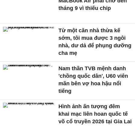
MacBook Air phải chờ đến
tháng 9 vì thiếu chip
Từ một căn nhà thừa kế
sớm, tôi mua được 3 ngôi
nhà, dư dả để phụng dưỡng
cha mẹ
Nam thần TVB mệnh danh
'chồng quốc dân', U60 viên
mãn bên vợ hoa hậu nổi
tiếng
Hình ảnh ấn tượng đêm
khai mạc liên hoan quốc tế
võ cổ truyền 2026 tại Gia Lai