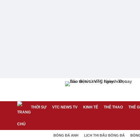
THỜI SỰ
VTC NEWS TV
KINH TẾ
THỂ THAO
THẾ G
BÓNG ĐÁ ANH
LỊCH THI ĐẤU BÓNG ĐÁ
BÓNG