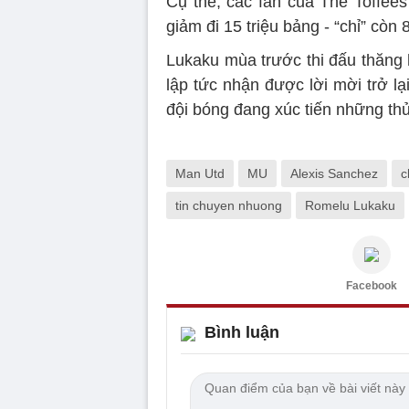
Cụ thể, các fan của The Toffee
giảm đi 15 triệu bảng - “chỉ” còn
Lukaku mùa trước thi đấu thăng 
lập tức nhận được lời mời trở lạ
đội bóng đang xúc tiến những thủ
Man Utd
MU
Alexis Sanchez
c
tin chuyen nhuong
Romelu Lukaku
Facebook
Bình luận