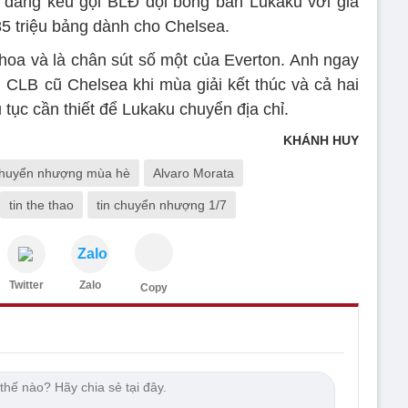
s đang kêu gọi BLĐ đội bóng bán Lukaku với giá
 85 triệu bảng dành cho Chelsea.
hoa và là chân sút số một của Everton. Anh ngay
i CLB cũ Chelsea khi mùa giải kết thúc và cả hai
 tục cần thiết để Lukaku chuyển địa chỉ.
KHÁNH HUY
huyển nhượng mùa hè
Alvaro Morata
tin the thao
tin chuyển nhượng 1/7
Zalo
Twitter
Zalo
Copy