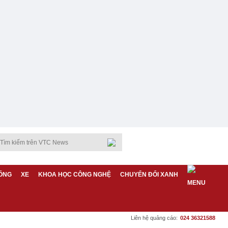
ỐNG
XE
KHOA HỌC CÔNG NGHỆ
CHUYỂN ĐỔI XANH
Liên hệ quảng cáo:
024 36321588