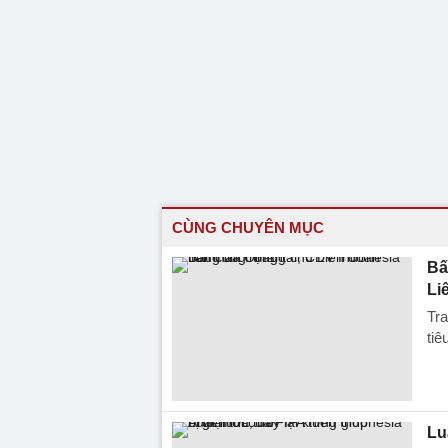
CÙNG CHUYÊN MỤC
Bấ
Li
Tr
tiê
Lu