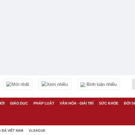
Mới nhất
Xem nhiều
Bình luận nhiều
IỚI
GIÁO DỤC
PHÁP LUẬT
VĂN HÓA - GIẢI TRÍ
SỨC KHỎE
ĐỜI S
 ĐÁ VIỆT NAM
V.LEAGUE