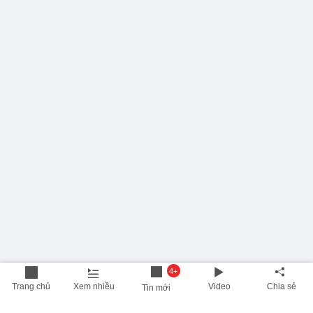
4+
Trang chủ
Xem nhiều
Video
Chia sẻ
Tin mới