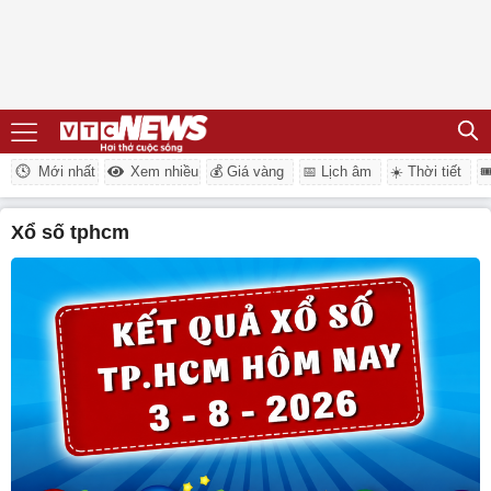
Mới nhất
Xem nhiều
💰 Giá vàng
📅 Lịch âm
☀️ Thời tiết

xổ số tphcm