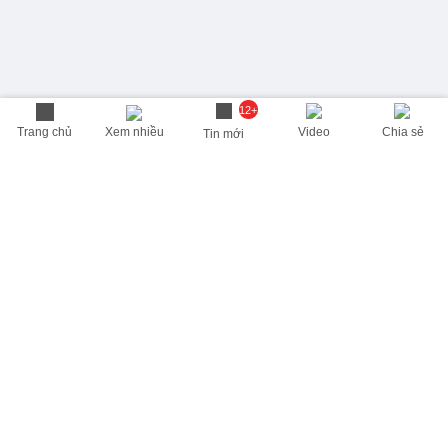
12+
Trang chủ
Xem nhiều
Video
Chia sẻ
Tin mới
THÔNG TIN HỮU ÍCH