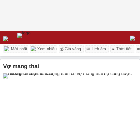
Mới nhất
Xem nhiều
💰 Giá vàng
📅 Lịch âm
☀️ Thời tiết

vợ mang thai