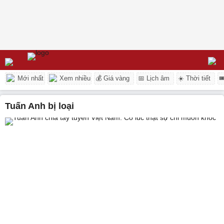
Mới nhất
Xem nhiều
💰 Giá vàng
📅 Lịch âm
☀️ Thời tiết

Tuấn Anh bị loại