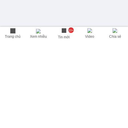
10+
Trang chủ
Xem nhiều
Video
Chia sẻ
Tin mới
THÔNG TIN HỮU ÍCH
Cập nhật nhanh các thông tin được quan tâm mỗi ngày