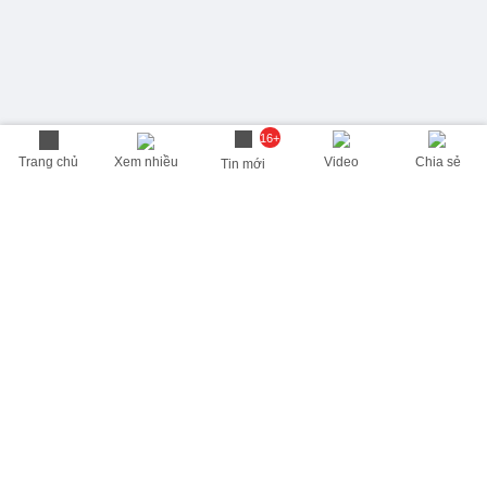
16+
Trang chủ
Xem nhiều
Video
Chia sẻ
Tin mới
THÔNG TIN HỮU ÍCH