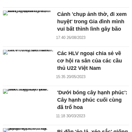
Cảnh 'chụp ảnh thờ, đi xem
huyệt' trong Gia đình mình
vui bất thình lình gây bão
17:40 26/08/2023
Các HLV ngoại chia sẻ về
cơ hội ra sân của các cầu
thủ U22 Việt Nam
15:35 20/05/2023
'Dưới bóng cây hạnh phúc':
Cây hạnh phúc cuối cùng
đã trổ hoa
11:18 30/03/2023
Bị đồn 'ẻo lả, xéo sắc' giống