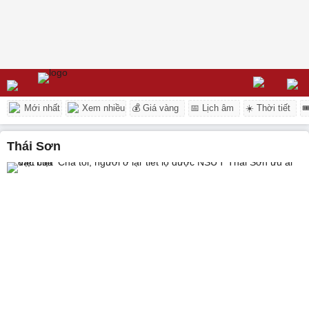
Mới nhất
Xem nhiều
💰 Giá vàng
📅 Lịch âm
☀️ Thời tiết

Thái Sơn