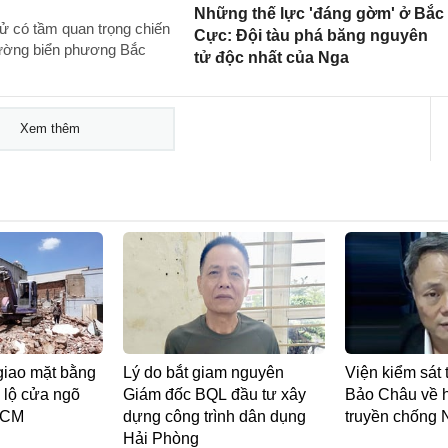
Những thế lực 'đáng gờm' ở Bắc
tử có tầm quan trọng chiến
Cực: Đội tàu phá băng nguyên
đường biển phương Bắc
tử độc nhất của Nga
Xem thêm
giao mặt bằng
Lý do bắt giam nguyên
Viện kiểm sát 
 lộ cửa ngõ
Giám đốc BQL đầu tư xây
Bảo Châu về h
HCM
dựng công trình dân dụng
truyền chống
Hải Phòng