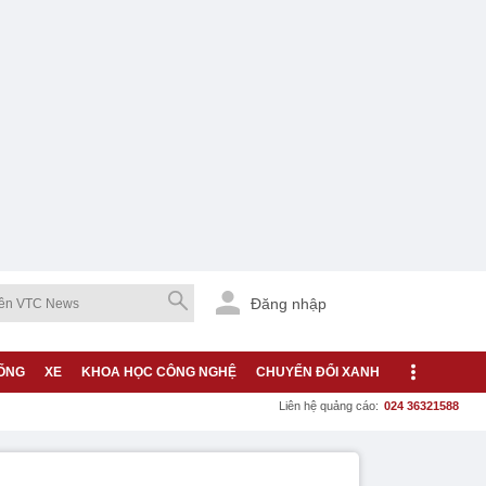
Đăng nhập
ỐNG
XE
KHOA HỌC CÔNG NGHỆ
CHUYỂN ĐỔI XANH
Liên hệ quảng cáo:
024 36321588