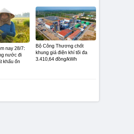
Bộ Công Thương chốt
ôm nay 28/7:
khung giá điện khí tối đa
ng nước đi
3.410,64 đồng/kWh
ất khẩu ổn