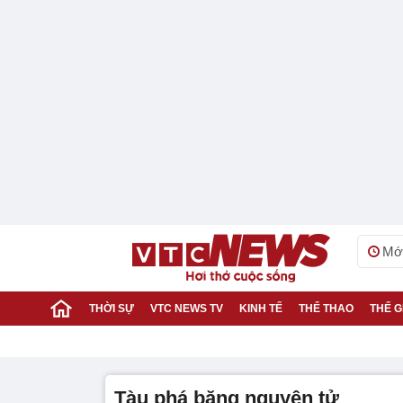
Mới
THỜI SỰ
VTC NEWS TV
KINH TẾ
THỂ THAO
THẾ G
tàu phá băng nguyên tử