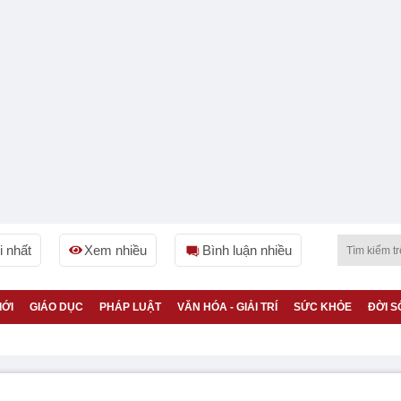
 nhất
Xem nhiều
Bình luận nhiều
IỚI
GIÁO DỤC
PHÁP LUẬT
VĂN HÓA - GIẢI TRÍ
SỨC KHỎE
ĐỜI S