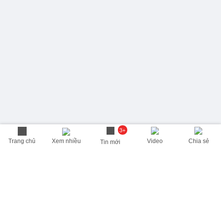
3+
Trang chủ
Xem nhiều
Video
Chia sẻ
Tin mới