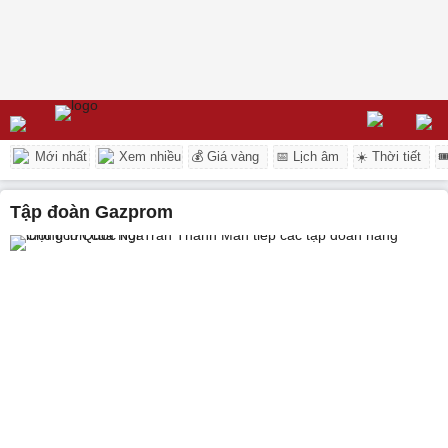
Mới nhất
Xem nhiều
💰 Giá vàng
📅 Lịch âm
☀️ Thời tiết

Tập đoàn Gazprom