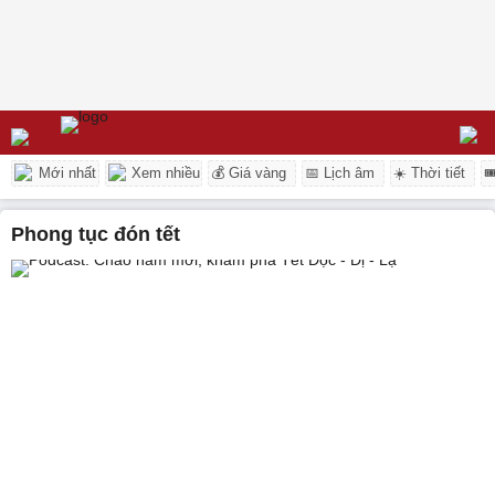
Mới nhất
Xem nhiều
💰 Giá vàng
📅 Lịch âm
☀️ Thời tiết

phong tục đón tết