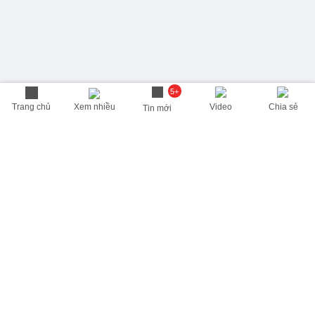
5+
Trang chủ
Xem nhiều
Video
Chia sẻ
Tin mới
THÔNG TIN HỮU ÍCH