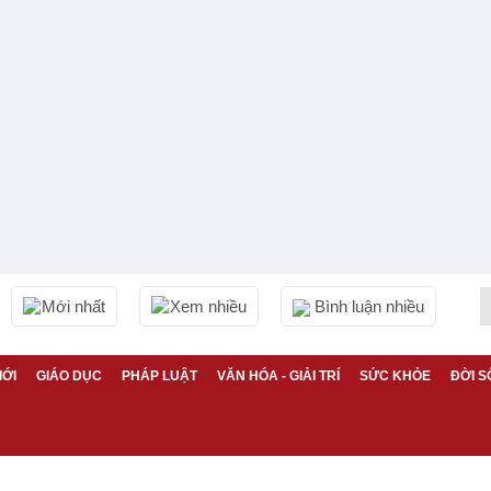
Mới nhất
Xem nhiều
Bình luận nhiều
IỚI
GIÁO DỤC
PHÁP LUẬT
VĂN HÓA - GIẢI TRÍ
SỨC KHỎE
ĐỜI S