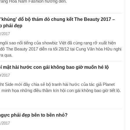
 trang Hoa Nấm Fashion hướng đến.
'khủng' đổ bộ thảm đỏ chung kết The Beauty 2017 –
p phái đẹp
2/2017
ngôi sao nổi tiếng của showbiz Việt đã cùng rạng rỡ xuất hiện
 đỏ The Beauty 2017 diễn ra tối 28/12 tại Cung Văn hóa Hữu nghị
ừa qua.
 mật hài hước con gái không bao giờ muốn hé lộ
9/2017
ht Side mới đây chia sẻ bộ tranh hài hước của tác giả Planet
 minh họa những điều thầm kín hội con gái không bao giờ tiết lộ.
ngực phái đẹp bên to bên nhỏ?
1/2017