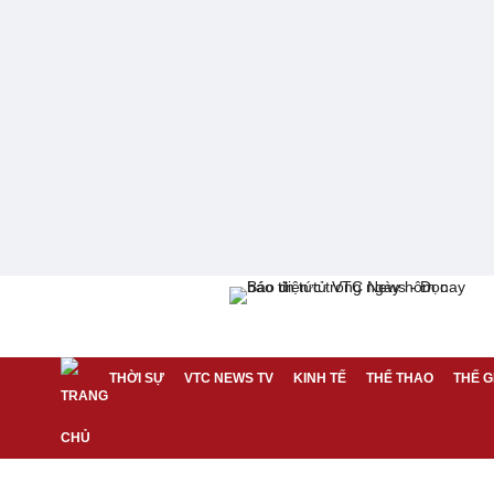
THỜI SỰ
VTC NEWS TV
KINH TẾ
THỂ THAO
THẾ G