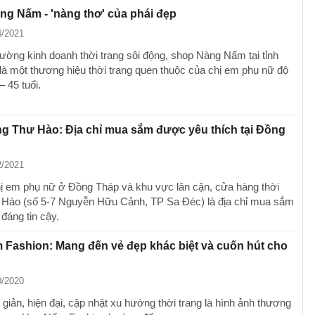
g Nấm - 'nàng thơ' của phái đẹp
4/2021
rường kinh doanh thời trang sôi động, shop Nàng Nấm tại tỉnh
là một thương hiệu thời trang quen thuộc của chị em phụ nữ độ
– 45 tuổi.
ng Thư Hào: Địa chỉ mua sắm được yêu thích tại Đồng
2/2021
hị em phụ nữ ở Đồng Tháp và khu vực lân cận, cửa hàng thời
 Hào (số 5-7 Nguyễn Hữu Cảnh, TP Sa Đéc) là địa chỉ mua sắm
 đáng tin cậy.
Fashion: Mang đến vẻ đẹp khác biệt và cuốn hút cho
0/2020
ối giản, hiện đại, cập nhật xu hướng thời trang là hình ảnh thương