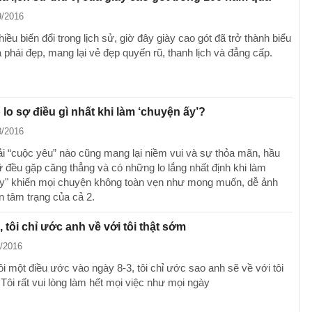
9/2016
hiều biến đổi trong lịch sử, giờ đây giày cao gót đã trở thành biểu
 phái đẹp, mang lại vẻ đẹp quyến rũ, thanh lịch và đẳng cấp.
 lo sợ điều gì nhất khi làm ‘chuyện ấy’?
8/2016
i “cuộc yêu” nào cũng mang lại niềm vui và sự thỏa mãn, hầu
ữ đều gặp căng thẳng và có những lo lắng nhất định khi làm
y" khiến mọi chuyện không toàn vẹn như mong muốn, dễ ảnh
 tâm trạng của cả 2.
, tôi chỉ ước anh về với tôi thật sớm
3/2016
i một điều ước vào ngày 8-3, tôi chỉ ước sao anh sẽ về với tôi
Tôi rất vui lòng làm hết mọi việc như mọi ngày