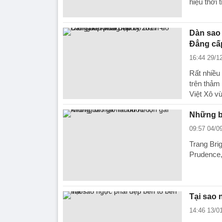
hiệu thời
Dàn sao 
Đẳng cấ
16:44 29/1
Rất nhiều 
trên thảm
Việt Xô v
Những bí
09:57 04/0
Trang Brig
Prudence,
Tại sao 
14:46 13/0