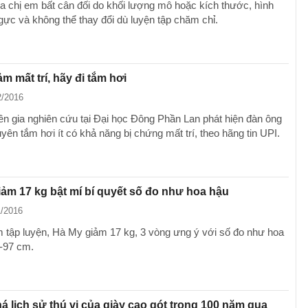
a chị em bất cân đối do khối lượng mô hoặc kích thước, hình
ngực và không thể thay đổi dù luyện tập chăm chỉ.
m mất trí, hãy đi tắm hơi
2/2016
n gia nghiên cứu tại Đại học Đông Phần Lan phát hiện đàn ông
ên tắm hơi ít có khả năng bị chứng mất trí, theo hãng tin UPI.
iảm 17 kg bật mí bí quyết số đo như hoa hậu
1/2016
 tập luyện, Hà My giảm 17 kg, 3 vòng ưng ý với số đo như hoa
-97 cm.
 lịch sử thú vị của giày cao gót trong 100 năm qua