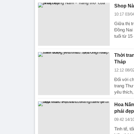
Shop Nàn
10:17 03/0
Giữa thị t
Đồng Nai 
tuổi từ 15 
Thời tra
Tháp
12:12 08/0
Đối với c
trang Thư
yêu thích,
Hoa Nấm 
phái đẹp
09:42 14/1
Tinh tế, t