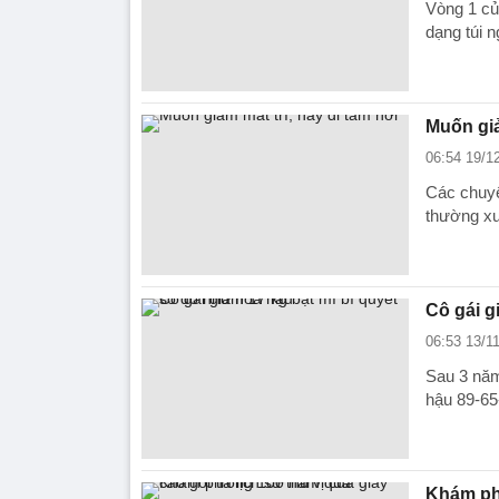
Vòng 1 củ
dạng túi 
Muốn giả
06:54 19/1
Các chuyê
thường xuy
Cô gái g
06:53 13/1
Sau 3 năm
hậu 89-65
Khám phá