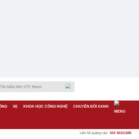
ỐNG
XE
KHOA HỌC CÔNG NGHỆ
CHUYỂN ĐỔI XANH
Liên hệ quảng cáo:
024 36321588