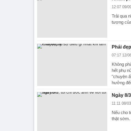
12:07 09/0
Trải qua n
tượng của
Phái đẹp
07:17 12/0
Không phả
hết phụ n
"chuyện ấ
hưởng đến
Ngày 8/3
11:11 08/0
Nếu cho tô
thật sớm. 