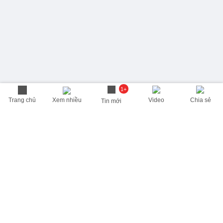
1+
Trang chủ
Xem nhiều
Video
Chia sẻ
Tin mới