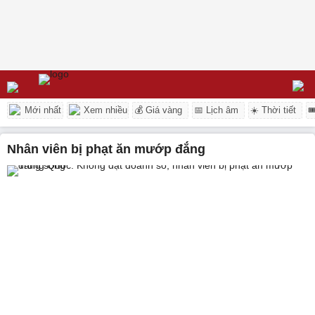
Mới nhất
Xem nhiều
💰 Giá vàng
📅 Lịch âm
☀️ Thời tiết

nhân viên bị phạt ăn mướp đắng