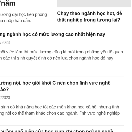
g/năm
Chạy theo ngành học hot, dễ
rường đại học tiên phong
thất nghiệp trong tương lai?
u nhập hấp dẫn.
ng ngành học có mức lương cao nhất hiện nay
1/2023
hội việc làm thì mức lương cũng là một trong những yếu tố quan
ến các thí sinh quyết định có nên lựa chọn ngành học đó hay
ớng nội, học giỏi khối C nên chọn lĩnh vực nghề
nào?
7/2023
 sinh có khả năng học tốt các môn khoa học xã hội nhưng tính
g nội có thể tham khảo chọn các ngành, lĩnh vực nghề nghiệp
i lầm phổ biến của học sinh khi chọn ngành nghề