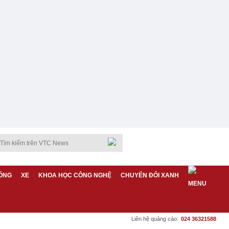
ỐNG
XE
KHOA HỌC CÔNG NGHỆ
CHUYỂN ĐỔI XANH
Liên hệ quảng cáo:
024 36321588