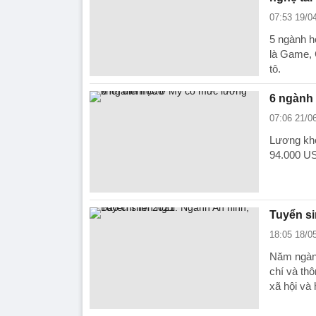
07:53 19/0
5 ngành h
là Game, C
tô.
6 ngành
07:06 21/0
Lương khở
94.000 U
Tuyển si
18:05 18/0
Năm ngành
chí và thô
xã hội và 