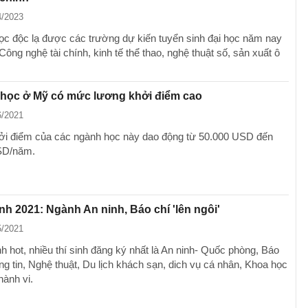
4/2023
ọc độc lạ được các trường dự kiến tuyển sinh đại học năm nay
ông nghệ tài chính, kinh tế thể thao, nghệ thuật số, sản xuất ô
 học ở Mỹ có mức lương khởi điểm cao
6/2021
i điểm của các ngành học này dao động từ 50.000 USD đến
SD/năm.
nh 2021: Ngành An ninh, Báo chí 'lên ngôi'
5/2021
 hot, nhiều thí sinh đăng ký nhất là An ninh- Quốc phòng, Báo
ng tin, Nghệ thuật, Du lịch khách sạn, dich vụ cá nhân, Khoa học
hành vi.