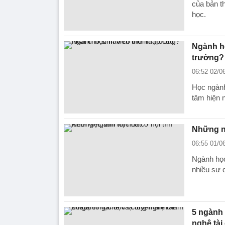
của bản t
học.
Ngành họ
trường?
06:52 02/0
Học ngành
tâm hiện 
Những ng
06:55 01/0
Ngành học
nhiều sự 
5 ngành 
nghệ tài