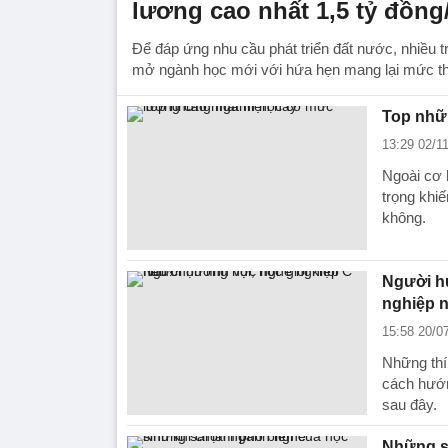
lương cao nhất 1,5 tỷ đồn
Để đáp ứng nhu cầu phát triển đất nước, nhiều t
mở ngành học mới với hứa hẹn mang lại mức th
Top nhữ
13:29 02/1
Ngoài cơ 
trọng khi
không.
Người hư
nghiệp 
15:58 20/0
Những thí
cách hướn
sau đây.
Những sa