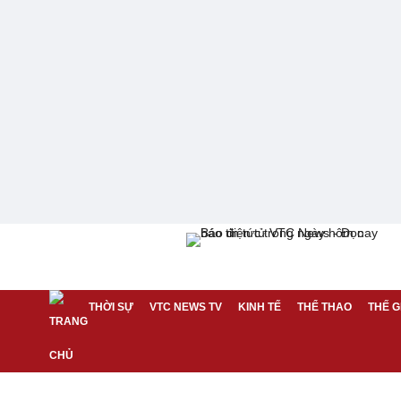
THỜI SỰ
VTC NEWS TV
KINH TẾ
THỂ THAO
THẾ G