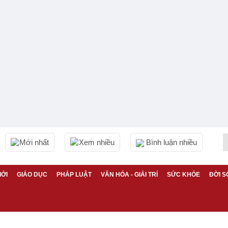
Mới nhất
Xem nhiều
Bình luận nhiều
IỚI
GIÁO DỤC
PHÁP LUẬT
VĂN HÓA - GIẢI TRÍ
SỨC KHỎE
ĐỜI S