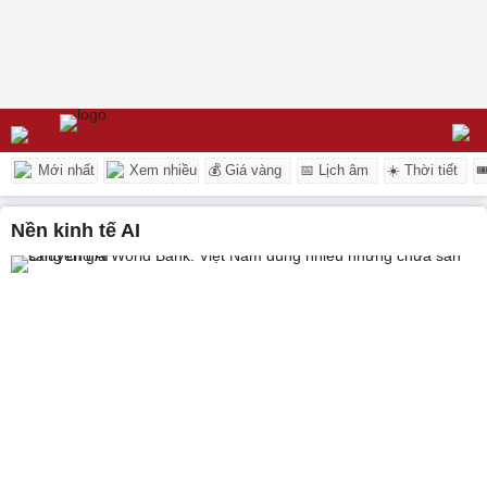
Mới nhất
Xem nhiều
💰 Giá vàng
📅 Lịch âm
☀️ Thời tiết

nền kinh tế AI