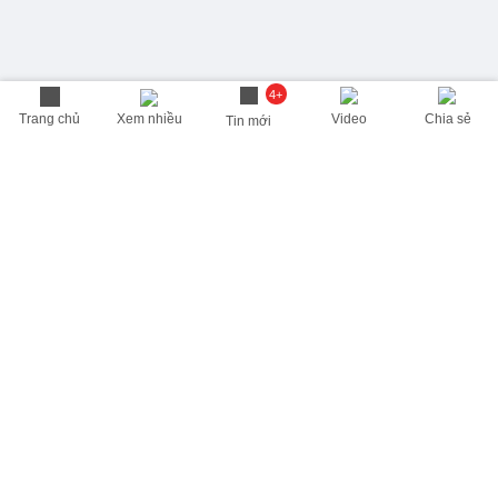
4+
Trang chủ
Xem nhiều
Video
Chia sẻ
Tin mới
THÔNG TIN HỮU ÍCH
Cập nhật nhanh các thông tin được quan tâm mỗi ngày