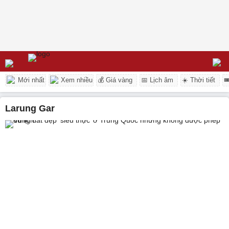
Mới nhất
Xem nhiều
💰 Giá vàng
📅 Lịch âm
☀️ Thời tiết

Larung Gar