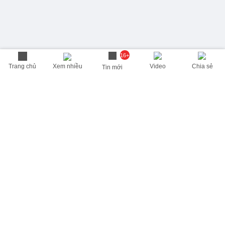
16+
Trang chủ
Xem nhiều
Video
Chia sẻ
Tin mới
THÔNG TIN HỮU ÍCH