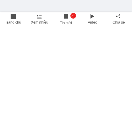
2+
Trang chủ
Xem nhiều
Video
Chia sẻ
Tin mới
THÔNG TIN HỮU ÍCH
Cập nhật nhanh các thông tin được quan tâm mỗi ngày
Lịch âm hôm nay