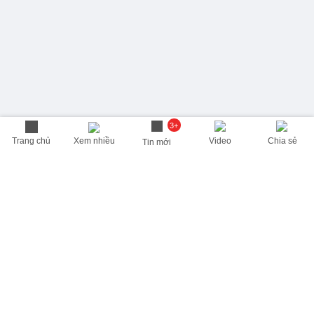
3+
Trang chủ
Xem nhiều
Video
Chia sẻ
Tin mới