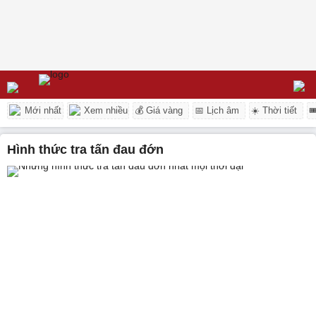
Mới nhất
Xem nhiều
💰 Giá vàng
📅 Lịch âm
☀️ Thời tiết

hình thức tra tấn đau đớn