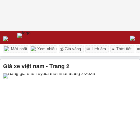
Mới nhất
Xem nhiều
💰 Giá vàng
📅 Lịch âm
☀️ Thời tiết

giá xe việt nam - Trang 2