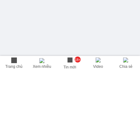
18+
Trang chủ
Xem nhiều
Video
Chia sẻ
Tin mới