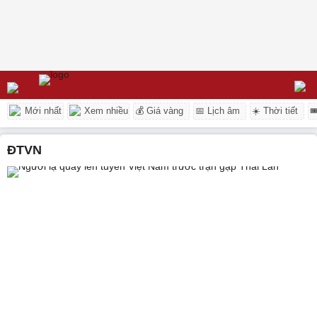
Mới nhất
Xem nhiều
💰 Giá vàng
📅 Lịch âm
☀️ Thời tiết

ĐTVN