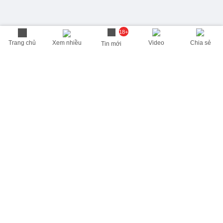
18+
Trang chủ
Xem nhiều
Video
Chia sẻ
Tin mới
THÔNG TIN HỮU ÍCH
Cập nhật nhanh các thông tin được quan tâm mỗi ngày