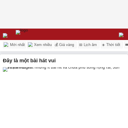
Mới nhất
Xem nhiều
💰 Giá vàng
📅 Lịch âm
☀️ Thời tiết

đây là một bài hát vui