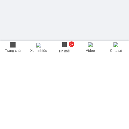
3+
Trang chủ
Xem nhiều
Video
Chia sẻ
Tin mới