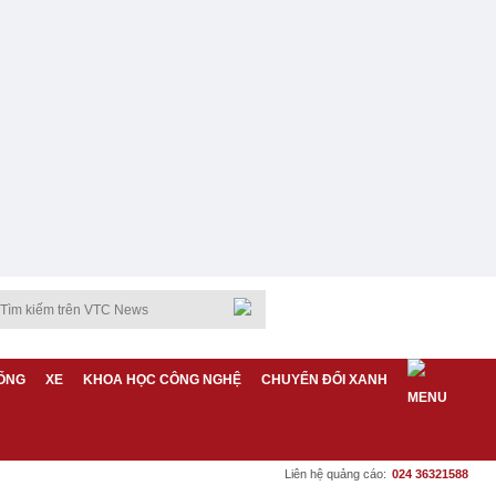
ỐNG
XE
KHOA HỌC CÔNG NGHỆ
CHUYỂN ĐỔI XANH
Liên hệ quảng cáo:
024 36321588