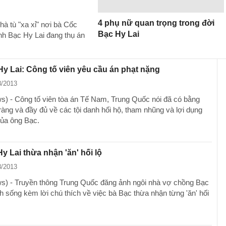
4 phụ nữ quan trọng trong đời
 tù "xa xỉ" nơi bà Cốc
Bạc Hy Lai
nh Bạc Hy Lai đang thụ án
y Lai: Công tố viên yêu cầu án phạt nặng
8/2013
) - Công tố viên tòa án Tế Nam, Trung Quốc nói đã có bằng
ràng và đầy đủ về các tội danh hối hộ, tham nhũng và lợi dụng
ủa ông Bạc.
y Lai thừa nhận 'ăn' hối lộ
8/2013
) - Truyền thông Trung Quốc đăng ảnh ngôi nhà vợ chồng Bạc
h sống kèm lời chú thích về việc bà Bạc thừa nhận từng 'ăn' hối