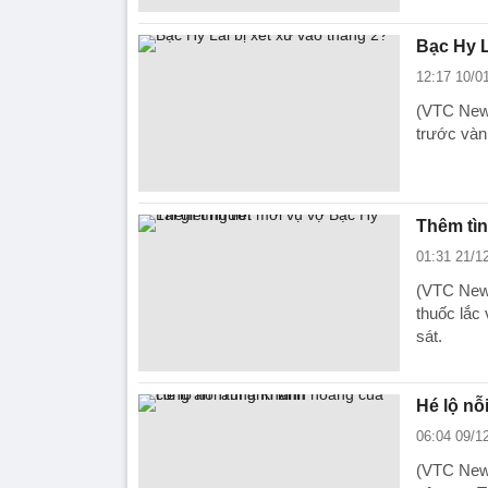
Bạc Hy L
12:17 10/0
(VTC News
trước vàn
Thêm tìn
01:31 21/1
(VTC News
thuốc lắc
sát.
Hé lộ nỗ
06:04 09/1
(VTC News