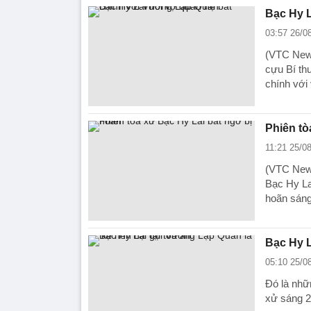
Bạc Hy L
03:57 26/0
(VTC News)
cựu Bí th
chính với
Phiên tò
11:21 25/0
(VTC News
Bạc Hy La
hoãn sáng
Bạc Hy L
05:10 25/0
Đó là nhữ
xử sáng 2