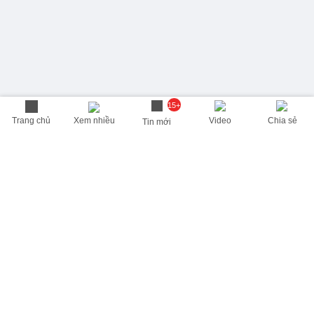
15+
Trang chủ
Xem nhiều
Video
Chia sẻ
Tin mới