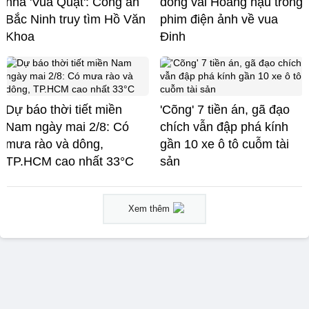
nhà 'Vua Quạt': Công an
đóng vai Hoàng hậu trong
Bắc Ninh truy tìm Hồ Văn
phim điện ảnh về vua
Khoa
Đinh
Dự báo thời tiết miền
'Cõng' 7 tiền án, gã đạo
Nam ngày mai 2/8: Có
chích vẫn đập phá kính
mưa rào và dông,
gần 10 xe ô tô cuỗm tài
TP.HCM cao nhất 33°C
sản
Xem thêm