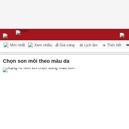
Mới nhất
Xem nhiều
💰 Giá vàng
📅 Lịch âm
☀️ Thời tiết

chọn son môi theo màu da