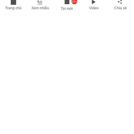
19+
Trang chủ
Xem nhiều
Video
Chia sẻ
Tin mới
THÔNG TIN HỮU ÍCH
Cập nhật nhanh các thông tin được quan tâm mỗi ngày
Lịch âm hôm nay
Dự báo thời tiết hôm nay