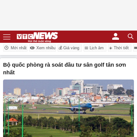
Mới nhất
Xem nhiều
💰 Giá vàng
📅 Lịch âm
☀️ Thời tiết

bộ quốc phòng rà soát đầu tư sân golf tân sơn
nhất