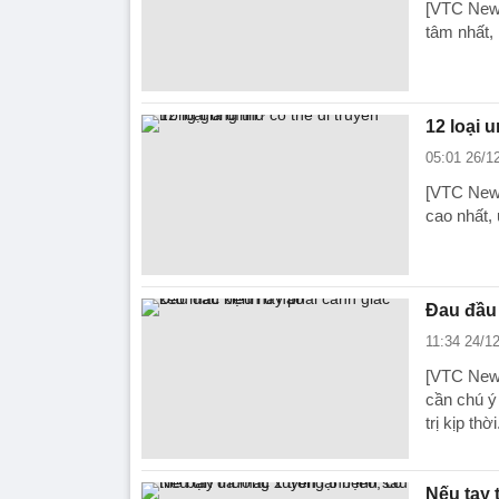
[VTC News
tâm nhất,
12 loại 
05:01 26/1
[VTC News]
cao nhất,
Đau đầu 
11:34 24/1
[VTC News
cần chú ý
trị kịp thời
Nếu tay 