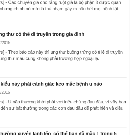
] - Các chuyên gia cho rằng ruột già là bộ phận ít được quan
 nhưng chính nó mới là thủ phạm gây ra hầu hết mọi bệnh tật.
ung thư có thể di truyền trong gia đình
2/2015
 - Theo báo cáo này thì ung thư buồng trứng có tỉ lệ di truyền
 ung thư máu cũng không phải trường hợp ngoại lệ.
kiểu này phải cảnh giác kẻo mắc bệnh u não
2/2015
] - U não thường khởi phát với triệu chứng đau đầu, vì vậy bạn
 đến sự bất thường trong các cơn đau đầu để phát hiện và điều
.
thường xuyên lạnh lẽo, có thể bạn đã mắc 1 trong 5