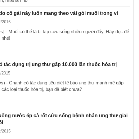
h, nhất là nhữ
í do cô gái này luôn mang theo vài gói muối trong ví
2/2015
] - Muối có thể là bí kíp cứu sống nhiều người đấy. Hãy đọc để
o nhé!
 tác dụng trị ung thư gấp 10.000 lần thuốc hóa trị
2/2015
) - Chanh có tác dụng tiêu diệt tế bào ung thư mạnh mẽ gấp
 các loại thuốc hóa trị, bạn đã biết chưa?
uống nước ép cà rốt cứu sống bệnh nhân ung thư giai
ối
2/2015