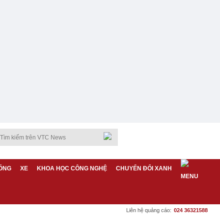
ỐNG
XE
KHOA HỌC CÔNG NGHỆ
CHUYỂN ĐỔI XANH
Liên hệ quảng cáo:
024 36321588