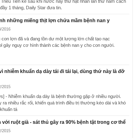
ở Triều Tiên kể sau khi nước này thử hạt nhân lần thứ năm cách
ầy 1 tháng, Daily Star đưa tin.
nh những miếng thịt lợn chứa mầm bệnh nan y
3/2016
u con lợn đã và đang tồn dư một lượng lớn chất tạo nạc
l gây nguy cơ hình thành các bệnh nan y cho con người.
vì nhiễm khuẩn dạ dày tái đi tái lại, dùng thứ này là đỡ
2/2015
] - Nhiễm khuẩn dạ dày là bệnh thường gặp ở nhiều người.
ra nhiều rắc rối, khiến quá trình điều trị thường kéo dài và khó
 khuẩn tá
 với ruột già - sát thủ gây ra 90% bệnh tật trong cơ thể
2/2015