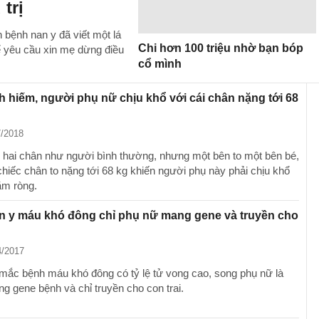
trị
 bệnh nan y đã viết một lá
Chi hơn 100 triệu nhờ bạn bóp
ể yêu cầu xin mẹ dừng điều
cổ mình
 hiếm, người phụ nữ chịu khổ với cái chân nặng tới 68
7/2018
ó hai chân như người bình thường, nhưng một bên to một bên bé,
chiếc chân to nặng tới 68 kg khiến người phụ này phải chịu khổ
ăm ròng.
n y máu khó đông chỉ phụ nữ mang gene và truyền cho
4/2017
mắc bệnh máu khó đông có tỷ lệ tử vong cao, song phụ nữ là
g gene bệnh và chỉ truyền cho con trai.