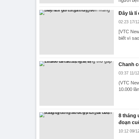
người bện
Đây là l
02:23 17/1
[VTC News
biết vì sa
Chanh có
03:37 11/1
(VTC News
10.000 lần
8 tháng 
đoạn cu
10:12 09/1