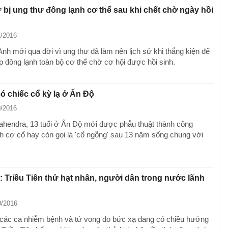
 bị ung thư đông lạnh cơ thể sau khi chết chờ ngày hồi
1/2016
Anh mới qua đời vì ung thư đã làm nên lịch sử khi thắng kiện để
 đông lạnh toàn bộ cơ thể chờ cơ hội được hồi sinh.
ó chiếc cổ kỳ lạ ở Ấn Độ
0/2016
hendra, 13 tuổi ở Ấn Độ mới được phẫu thuật thành công
h cơ cổ hay còn gọi là 'cổ ngỗng' sau 13 năm sống chung với
 Triều Tiên thử hạt nhân, người dân trong nước lãnh
0/2016
các ca nhiễm bệnh và tử vong do bức xạ đang có chiều hướng