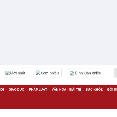
Mới nhất
Xem nhiều
Bình luận nhiều
IỚI
GIÁO DỤC
PHÁP LUẬT
VĂN HÓA - GIẢI TRÍ
SỨC KHỎE
ĐỜI S