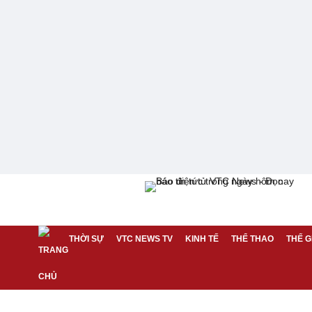
THỜI SỰ
VTC NEWS TV
KINH TẾ
THỂ THAO
THẾ G