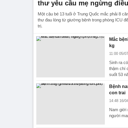
thư yêu cầu mẹ ngừng điều 
Một cậu bé 13 tuổi ở Trung Quốc mắc phải 8 căn
thư đau lòng từ giường bệnh trong phòng ICU đ
trị.
Mắc bệnh
kg
11:00 05/0
Sinh ra c
thậm chí 
suốt 53 n
Bệnh na
con trai
14:48 16/0
Nam giới 
người man