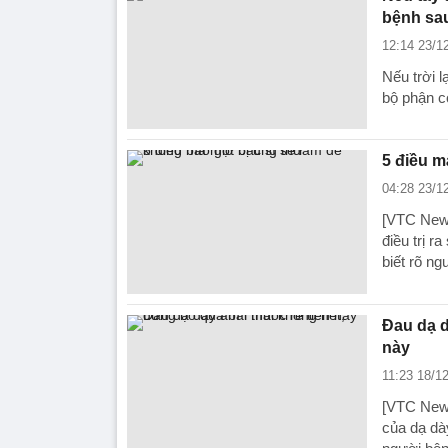
bệnh sa
12:14 23/1
Nếu trời l
bộ phận có
5 điều m
04:28 23/1
[VTC News
điều trị r
biết rõ ng
Đau dạ d
này
11:23 18/1
[VTC News
của dạ dà