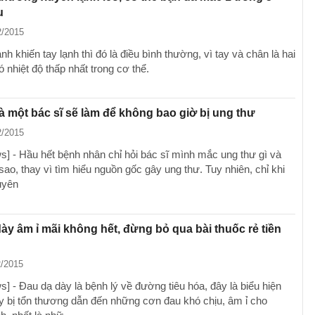
u
2/2015
ạnh khiến tay lạnh thì đó là điều bình thường, vì tay và chân là hai
 nhiệt độ thấp nhất trong cơ thể.
à một bác sĩ sẽ làm để không bao giờ bị ung thư
2/2015
] - Hầu hết bệnh nhân chỉ hỏi bác sĩ mình mắc ung thư gì và
a sao, thay vì tìm hiểu nguồn gốc gây ung thư. Tuy nhiên, chỉ khi
uyên
ày âm ỉ mãi không hết, đừng bỏ qua bài thuốc rẻ tiền
2/2015
] - Đau dạ dày là bệnh lý về đường tiêu hóa, đây là biểu hiện
y bị tổn thương dẫn đến những cơn đau khó chịu, âm ỉ cho