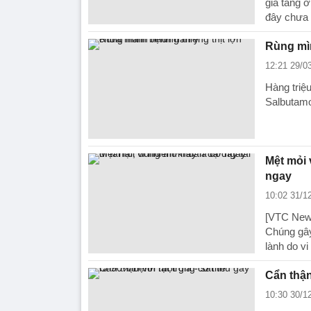
gia tăng 
đây chưa đ
Rùng mì
12:21 29/0
Hàng triệ
Salbutamo
Mệt mỏi 
ngay
10:02 31/1
[VTC News
Chúng gây 
lành do vi
Cẩn thận
10:30 30/1